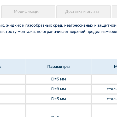
, жидких и газообразных сред, неагрессивных к защитной 
быстроту монтажа, но ограничивает верхний предел измеряе
ь
Параметры
М
D=5 мм
D=8 мм
стал
D=5 мм
стал