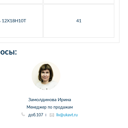
ь 12Х18Н10Т
41
осы:
Замолдинова Ирина
Менеджер по продажам
доб.107
liv@ukavt.ru