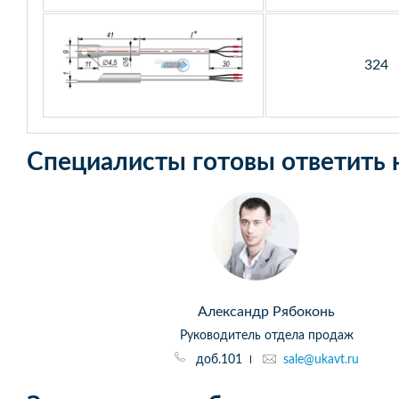
324
Специалисты готовы ответить 
Александр Рябоконь
Руководитель отдела продаж
доб.101
sale@ukavt.ru