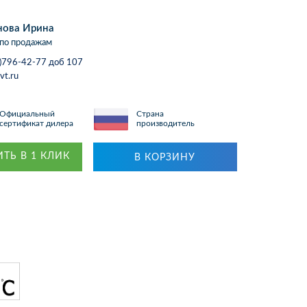
нова Ирина
по продажам
)796-42-77 доб 107
vt.ru
Официальный
Страна
сертификат дилера
производитель
ТЬ В 1 КЛИК
В КОРЗИНУ