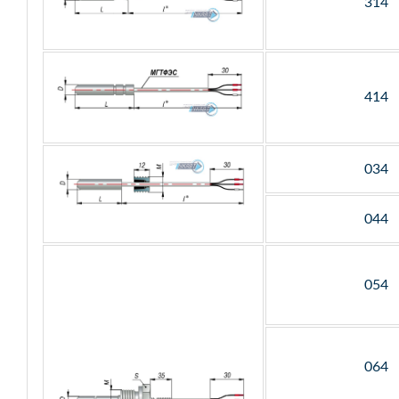
314
414
034
044
054
064