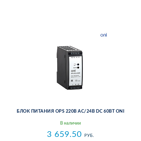
БЛОК ПИ­ТА­НИЯ OPS 220В AC/24В DC 60ВТ ONI
В на­ли­чии
3 659.50
РУБ.