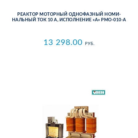
РЕ­АК­ТОР МО­ТОР­НЫЙ ОД­НО­ФАЗ­НЫЙ НО­МИ­
НАЛЬ­НЫЙ ТОК 10 А, ИС­ПОЛ­НЕ­НИЕ «А» РМО-010-А
13 298.00
РУБ.