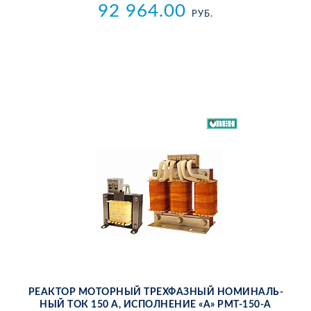
92 964.00
РУБ.
РЕ­АК­ТОР МО­ТОР­НЫЙ ТРЕХ­ФАЗ­НЫЙ НО­МИ­НАЛЬ­
НЫЙ ТОК 150 А, ИС­ПОЛ­НЕ­НИЕ «А» РМТ-150-А