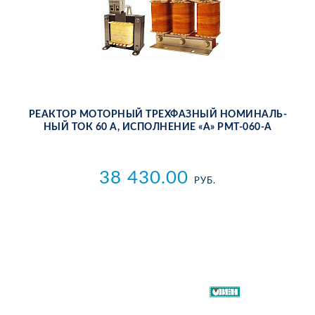
РЕ­АК­ТОР МО­ТОР­НЫЙ ТРЕХ­ФАЗ­НЫЙ НО­МИ­НАЛЬ­
НЫЙ ТОК 60 А, ИС­ПОЛ­НЕ­НИЕ «А» РМТ-060-А
38 430.00
РУБ.