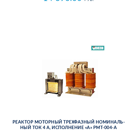
РЕ­АК­ТОР МО­ТОР­НЫЙ ТРЕХ­ФАЗ­НЫЙ НО­МИ­НАЛЬ­
НЫЙ ТОК 4 А, ИС­ПОЛ­НЕ­НИЕ «А» РМТ-004-А