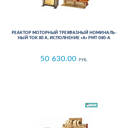
РЕ­АК­ТОР МО­ТОР­НЫЙ ТРЕХ­ФАЗ­НЫЙ НО­МИ­НАЛЬ­
НЫЙ ТОК 80 А, ИС­ПОЛ­НЕ­НИЕ «А» РМТ-080-А
50 630.00
РУБ.