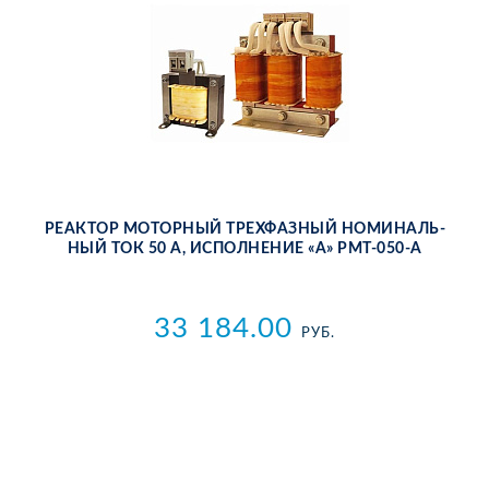
РЕ­АК­ТОР МО­ТОР­НЫЙ ТРЕХ­ФАЗ­НЫЙ НО­МИ­НАЛЬ­
НЫЙ ТОК 50 А, ИС­ПОЛ­НЕ­НИЕ «А» РМТ-050-А
33 184.00
РУБ.