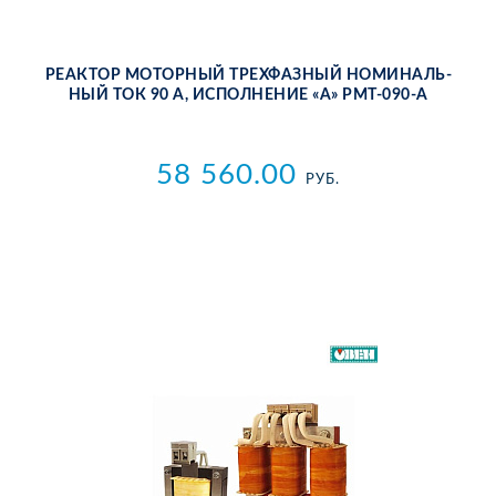
РЕ­АК­ТОР МО­ТОР­НЫЙ ТРЕХ­ФАЗ­НЫЙ НО­МИ­НАЛЬ­
НЫЙ ТОК 90 А, ИС­ПОЛ­НЕ­НИЕ «А» РМТ-090-А
58 560.00
РУБ.