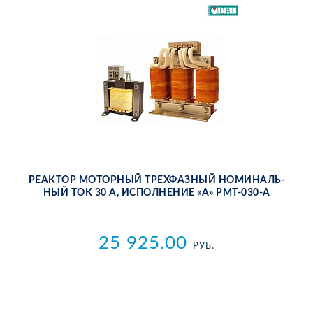
РЕ­АК­ТОР МО­ТОР­НЫЙ ТРЕХ­ФАЗ­НЫЙ НО­МИ­НАЛЬ­
НЫЙ ТОК 30 А, ИС­ПОЛ­НЕ­НИЕ «А» РМТ-030-А
25 925.00
РУБ.