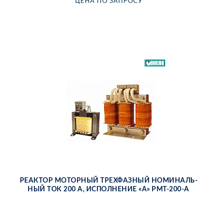
ЦЕ­НА ПО ЗА­ПРО­СУ
РЕ­АК­ТОР МО­ТОР­НЫЙ ТРЕХ­ФАЗ­НЫЙ НО­МИ­НАЛЬ­
НЫЙ ТОК 200 А, ИС­ПОЛ­НЕ­НИЕ «А» РМТ-200-А