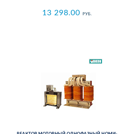
13 298.00
РУБ.
РЕ­АК­ТОР МО­ТОР­НЫЙ ОД­НО­ФАЗ­НЫЙ НО­МИ­