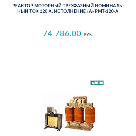
РЕ­АК­ТОР МО­ТОР­НЫЙ ТРЕХ­ФАЗ­НЫЙ НО­МИ­НАЛЬ­
НЫЙ ТОК 120 А, ИС­ПОЛ­НЕ­НИЕ «А» РМТ-120-А
74 786.00
РУБ.