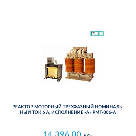
РЕ­АК­ТОР МО­ТОР­НЫЙ ТРЕХ­ФАЗ­НЫЙ НО­МИ­НАЛЬ­
НЫЙ ТОК 6 А, ИС­ПОЛ­НЕ­НИЕ «А» РМТ-006-А
14 396.00
РУБ.