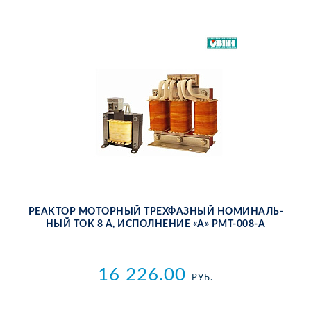
РЕ­АК­ТОР МО­ТОР­НЫЙ ТРЕХ­ФАЗ­НЫЙ НО­МИ­НАЛЬ­
НЫЙ ТОК 8 А, ИС­ПОЛ­НЕ­НИЕ «А» РМТ-008-А
16 226.00
РУБ.