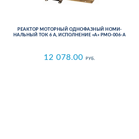
РЕ­АК­ТОР МО­ТОР­НЫЙ ОД­НО­ФАЗ­НЫЙ НО­МИ­
НАЛЬ­НЫЙ ТОК 6 А, ИС­ПОЛ­НЕ­НИЕ «А» РМО-006-А
12 078.00
РУБ.