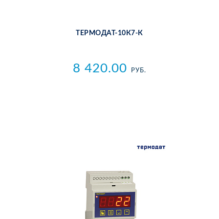
ТЕР­МО­ДАТ-10К7-К
8 420.00
РУБ.