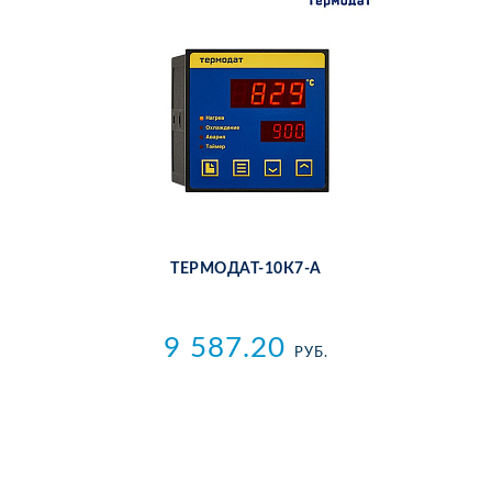
ТЕР­МО­ДАТ-10К7-А
9 587.20
РУБ.