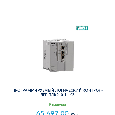
ПРО­ГРАМ­МИ­РУ­Е­МЫЙ ЛО­ГИ­ЧЕ­СКИЙ КОН­ТРОЛ­
ЛЕР ПЛ­К210-11-CS
В на­ли­чии
65 697.00
РУБ.