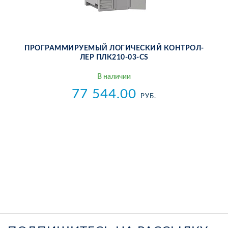
ПРО­ГРАМ­МИ­РУ­Е­МЫЙ ЛО­ГИ­ЧЕ­СКИЙ КОН­ТРОЛ­
ЛЕР ПЛ­К210-03-CS
В на­ли­чии
77 544.00
РУБ.