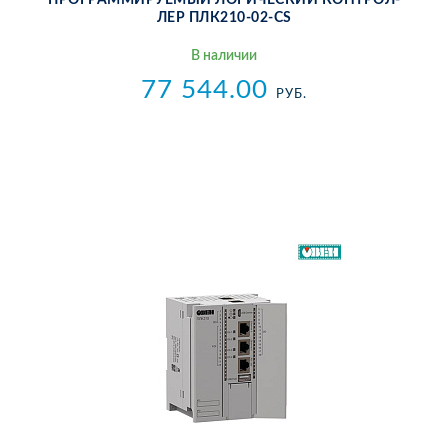
ЛЕР ПЛ­К210-02-CS
В на­ли­чии
77 544.00
РУБ.