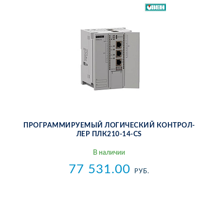
ПРО­ГРАМ­МИ­РУ­Е­МЫЙ ЛО­ГИ­ЧЕ­СКИЙ КОН­ТРОЛ­
ЛЕР ПЛ­К210-14-CS
В на­ли­чии
77 531.00
РУБ.