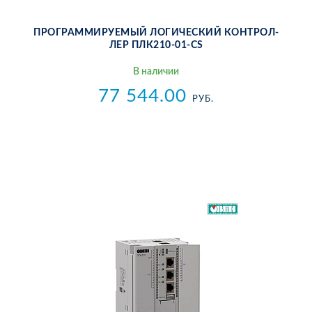
ПРО­ГРАМ­МИ­РУ­Е­МЫЙ ЛО­ГИ­ЧЕ­СКИЙ КОН­ТРОЛ­
ЛЕР ПЛ­К210-01-CS
В на­ли­чии
77 544.00
РУБ.