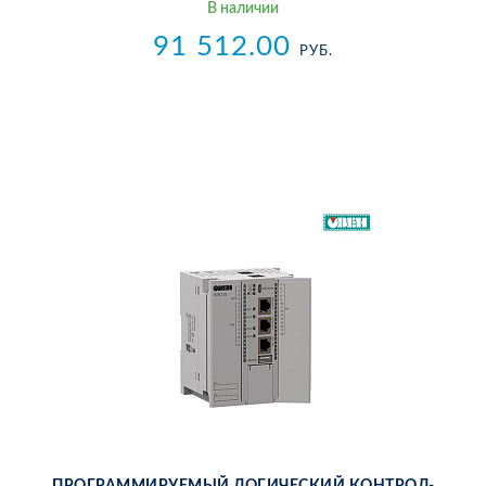
В на­ли­чии
91 512.00
РУБ.
ПРО­ГРАМ­МИ­РУ­Е­МЫЙ ЛО­ГИ­ЧЕ­СКИЙ КОН­ТРОЛ­