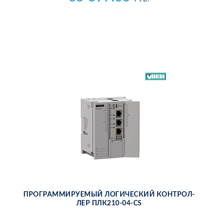
ПРО­ГРАМ­МИ­РУ­Е­МЫЙ ЛО­ГИ­ЧЕ­СКИЙ КОН­ТРОЛ­
ЛЕР ПЛ­К210-04-CS