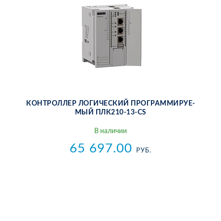
КОН­ТРОЛ­ЛЕР ЛО­ГИ­ЧЕ­СКИЙ ПРО­ГРАМ­МИ­РУ­Е­
МЫЙ ПЛ­К210-13-CS
В на­ли­чии
65 697.00
РУБ.