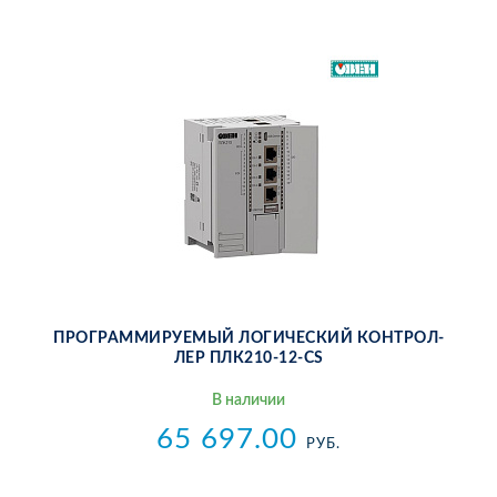
ПРО­ГРАМ­МИ­РУ­Е­МЫЙ ЛО­ГИ­ЧЕ­СКИЙ КОН­ТРОЛ­
ЛЕР ПЛ­К210-12-CS
В на­ли­чии
65 697.00
РУБ.