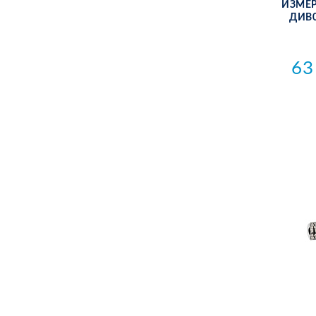
ИЗ­МЕ­
ДИВ0
63