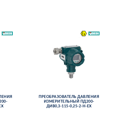
­ЛЕ­НИЯ
ПРЕ­ОБ­РА­ЗО­ВА­ТЕЛЬ ДАВ­ЛЕ­НИЯ
200-
ИЗ­МЕ­РИ­ТЕЛЬ­НЫЙ ПД200-
ЕХ
ДИВ0,3-115-0,25-2-Н-ЕХ