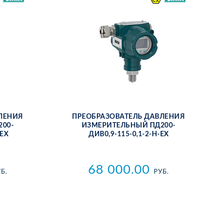
­ЛЕ­НИЯ
ПРЕ­ОБ­РА­ЗО­ВА­ТЕЛЬ ДАВ­ЛЕ­НИЯ
200-
ИЗ­МЕ­РИ­ТЕЛЬ­НЫЙ ПД200-
-ЕХ
ДИВ0,9-115-0,1-2-Н-ЕХ
68 000.00
Б.
РУБ.