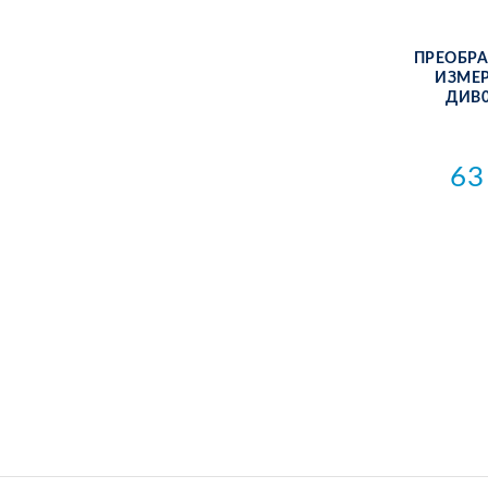
ПРЕ­ОБ­РА
ИЗ­МЕ­
ДИВ0
63