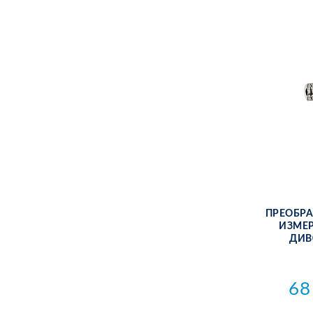
ПРЕ­ОБ­РА
ИЗ­МЕ­
ДИВ0
68