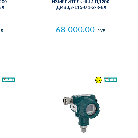
200-
ИЗ­МЕ­РИ­ТЕЛЬ­НЫЙ ПД200-
ЕХ
ДИВ0,3-115-0,1-2-R-ЕХ
68 000.00
Б.
РУБ.