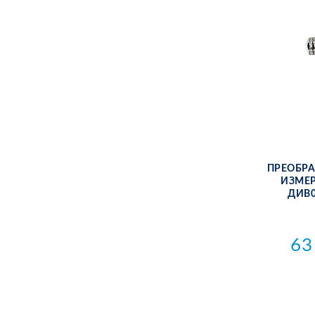
ПРЕ­ОБ­РА
ИЗ­МЕ­
ДИВ0
63