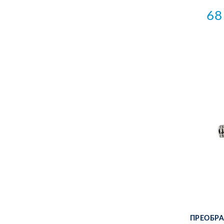
68
ПРЕ­ОБ­РА