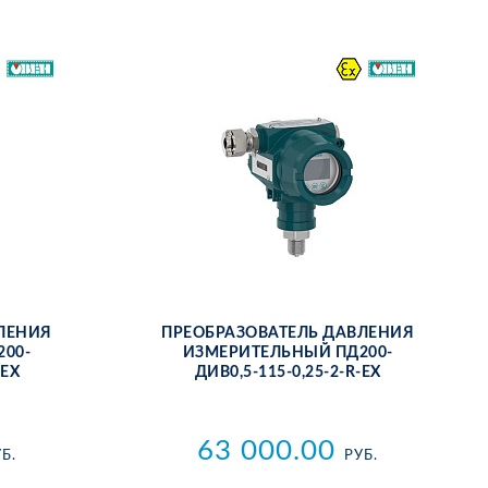
­ЛЕ­НИЯ
ПРЕ­ОБ­РА­ЗО­ВА­ТЕЛЬ ДАВ­ЛЕ­НИЯ
200-
ИЗ­МЕ­РИ­ТЕЛЬ­НЫЙ ПД200-
-ЕХ
ДИВ0,5-115-0,25-2-R-ЕХ
63 000.00
Б.
РУБ.