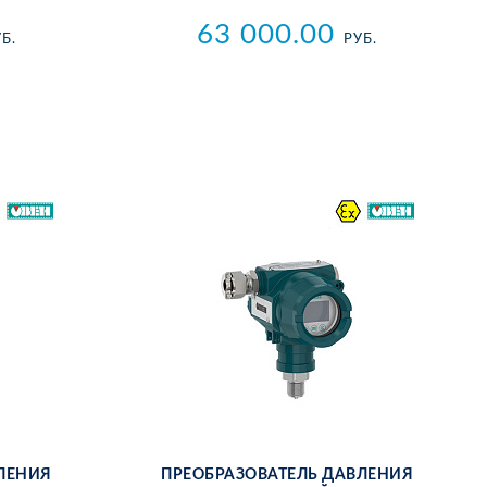
63 000.00
Б.
РУБ.
­ЛЕ­НИЯ
ПРЕ­ОБ­РА­ЗО­ВА­ТЕЛЬ ДАВ­ЛЕ­НИЯ