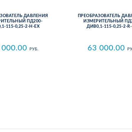
­ЗО­ВА­ТЕЛЬ ДАВ­ЛЕ­НИЯ
ПРЕ­ОБ­РА­ЗО­ВА­ТЕЛЬ ДАВ
РИ­ТЕЛЬ­НЫЙ ПД200-
ИЗ­МЕ­РИ­ТЕЛЬ­НЫЙ ПД
,1-115-0,25-2-Н-ЕХ
ДИВ0,1-115-0,25-2-R
 000.00
63 000.00
РУБ.
РУ