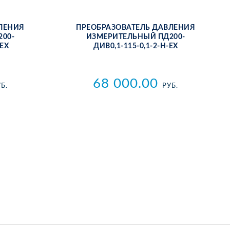
­ЛЕ­НИЯ
ПРЕ­ОБ­РА­ЗО­ВА­ТЕЛЬ ДАВ­ЛЕ­НИЯ
200-
ИЗ­МЕ­РИ­ТЕЛЬ­НЫЙ ПД200-
-ЕХ
ДИВ0,1-115-0,1-2-Н-ЕХ
68 000.00
Б.
РУБ.