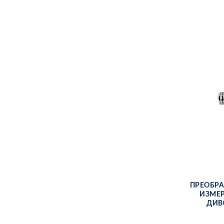
ПРЕ­ОБ­РА
ИЗ­МЕ­
ДИВ0