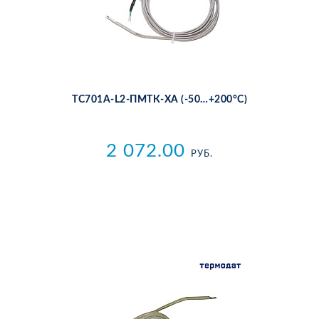
ТС701А-L2-ПМТК-ХА (-50…+200°С)
2 072.00
РУБ.