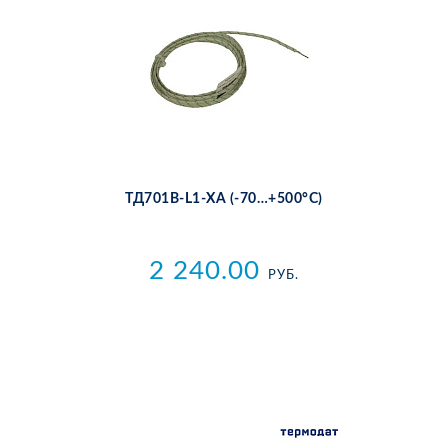
ТД701B-L1-ХА (-70…+500°С)
2 240.00
РУБ.