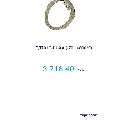
ТД701C-L1-ХА (-70…+800°С)
3 718.40
РУБ.