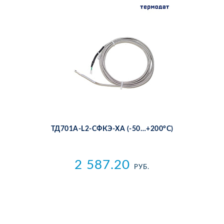
ТД701A-L2-СФКЭ-ХА (-50…+200°С)
2 587.20
РУБ.