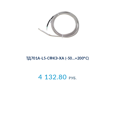
ТД701A-L5-СФКЭ-ХА (-50…+200°С)
4 132.80
РУБ.