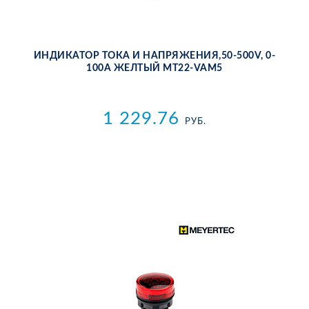
ИН­ДИ­КА­ТОР ТО­КА И НА­ПРЯ­ЖЕ­НИЯ,50-500V, 0-
100A ЖЕЛ­ТЫЙ MT22-VAM5
1 229.76
РУБ.