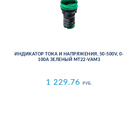
ИН­ДИ­КА­ТОР ТО­КА И НА­ПРЯ­ЖЕ­НИЯ, 50-500V, 0-
100A ЗЕ­ЛЕ­НЫЙ MT22-VAM3
1 229.76
РУБ.