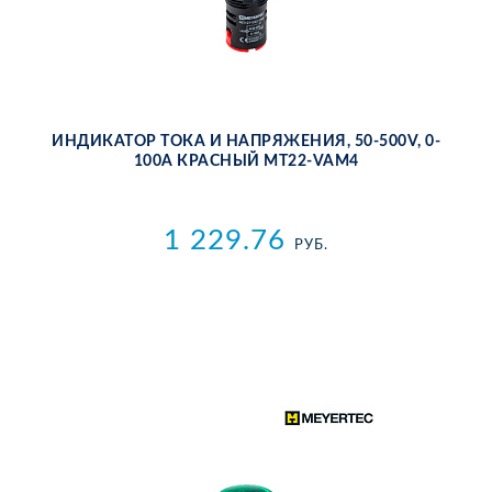
ИН­ДИ­КА­ТОР ТО­КА И НА­ПРЯ­ЖЕ­НИЯ, 50-500V, 0-
100A КРАС­НЫЙ MT22-VAM4
1 229.76
РУБ.