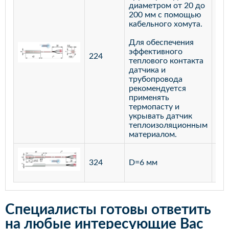
диаметром от 20 до
200 мм с помощью
кабельного хомута.
Для обеспечения
эффективного
224
лат
теплового контакта
датчика и
трубопровода
рекомендуется
применять
термопасту и
укрывать датчик
теплоизоляционным
материалом.
ста
324
D=6 мм
12
Специалисты готовы ответить
на любые интересующие Вас