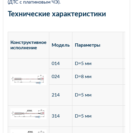
(ДТС с платиновым ЧЭ).
Технические характеристики
Конструктивное
Модель
Параметры
Ма
исполнение
014
D=5 мм
лат
ста
024
D=8 мм
12
ста
214
D=5 мм
12
ста
314
D=5 мм
12