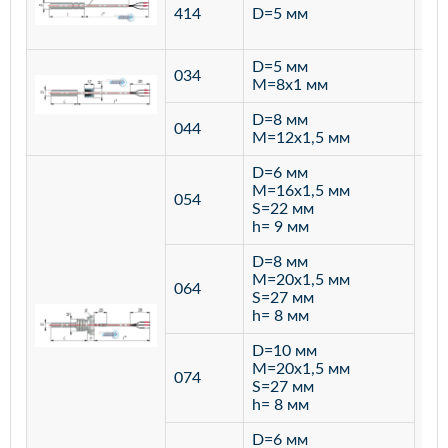
ста
414
D=5 мм
12
D=5 мм
034
лат
M=8х1 мм
D=8 мм
ста
044
M=12х1,5 мм
12
D=6 мм
M=16х1,5 мм
054
S=22 мм
h= 9 мм
D=8 мм
M=20х1,5 мм
064
S=27 мм
h= 8 мм
D=10 мм
M=20х1,5 мм
074
S=27 мм
h= 8 мм
D=6 мм