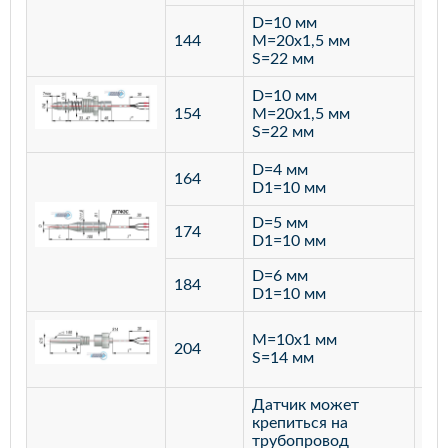
D=10 мм
144
M=20х1,5 мм
S=22 мм
D=10 мм
154
M=20х1,5 мм
S=22 мм
D=4 мм
164
D1=10 мм
D=5 мм
174
D1=10 мм
D=6 мм
184
D1=10 мм
M=10х1 мм
204
лат
S=14 мм
Датчик может
крепиться на
трубопровод