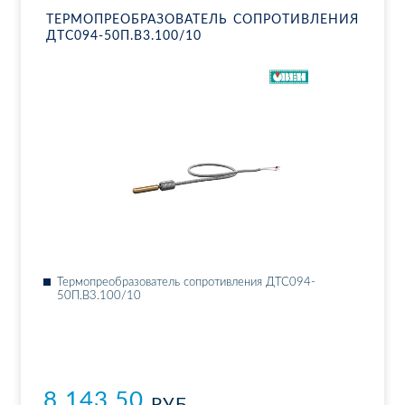
ТЕР­МО­ПРЕ­ОБ­РА­ЗО­ВА­ТЕЛЬ СО­ПРО­ТИВ­ЛЕ­НИЯ
ДТ­С094-50П.В3.100/10
Тер­мо­пре­об­ра­зо­ва­тель со­про­тив­ле­ния ДТ­С094-
50П.В3.100/10
8 143.50