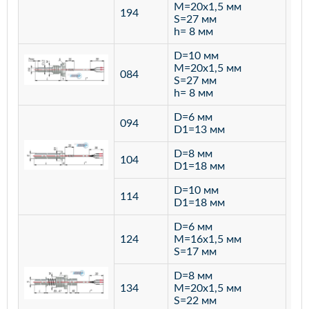
M=20х1,5 мм
194
S=27 мм
h= 8 мм
D=10 мм
M=20х1,5 мм
084
S=27 мм
h= 8 мм
D=6 мм
094
D1=13 мм
D=8 мм
ста
104
D1=18 мм
12
D=10 мм
114
D1=18 мм
D=6 мм
124
M=16х1,5 мм
S=17 мм
D=8 мм
134
M=20х1,5 мм
S=22 мм