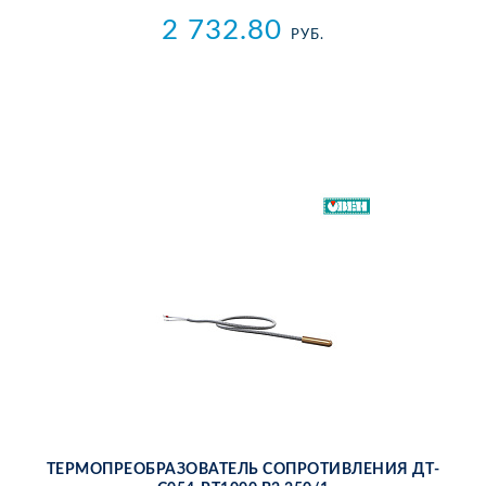
2 732.80
РУБ.
ТЕР­МО­ПРЕ­ОБ­РА­ЗО­ВА­ТЕЛЬ СО­ПРО­ТИВ­ЛЕ­НИЯ ДТ­