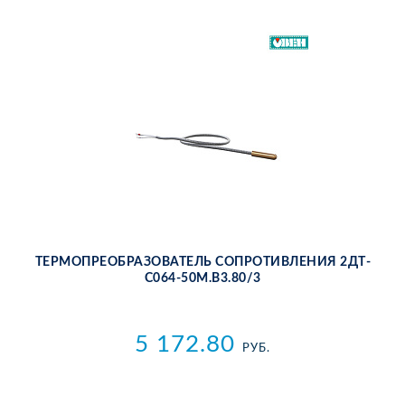
ТЕР­МО­ПРЕ­ОБ­РА­ЗО­ВА­ТЕЛЬ СО­ПРО­ТИВ­ЛЕ­НИЯ 2ДТ­
С064-50М.В3.80/3
5 172.80
РУБ.