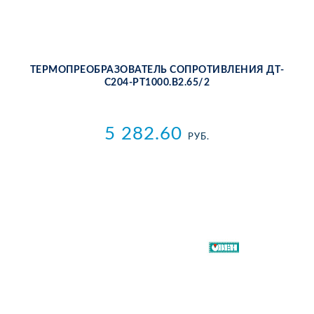
ТЕР­МО­ПРЕ­ОБ­РА­ЗО­ВА­ТЕЛЬ СО­ПРО­ТИВ­ЛЕ­НИЯ ДТ­
С204-РТ1000.В2.65/2
5 282.60
РУБ.