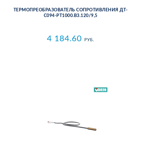
ТЕР­МО­ПРЕ­ОБ­РА­ЗО­ВА­ТЕЛЬ СО­ПРО­ТИВ­ЛЕ­НИЯ ДТ­
С094-РТ1000.В3.120/9,5
4 184.60
РУБ.