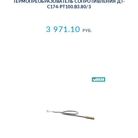
ТЕР­МО­ПРЕ­ОБ­РА­ЗО­ВА­ТЕЛЬ СО­ПРО­ТИВ­ЛЕ­НИЯ ДТ­
С174-РТ100.В3.80/3
3 971.10
РУБ.