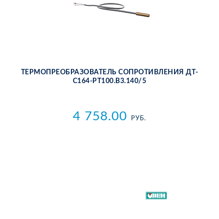
ТЕР­МО­ПРЕ­ОБ­РА­ЗО­ВА­ТЕЛЬ СО­ПРО­ТИВ­ЛЕ­НИЯ ДТ­
С164-РТ100.В3.140/5
4 758.00
РУБ.