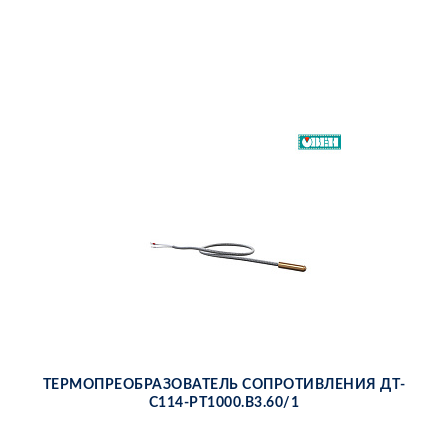
ТЕР­МО­ПРЕ­ОБ­РА­ЗО­ВА­ТЕЛЬ СО­ПРО­ТИВ­ЛЕ­НИЯ ДТ­
С114-РТ1000.В3.60/1