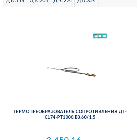
ДТС114
ДТС204
ДТС224
ДТС324
ТЕР­МО­ПРЕ­ОБ­РА­ЗО­ВА­ТЕЛЬ СО­ПРО­ТИВ­ЛЕ­НИЯ ДТ­
С174-РТ1000.В3.60/1,5