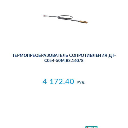
ТЕР­МО­ПРЕ­ОБ­РА­ЗО­ВА­ТЕЛЬ СО­ПРО­ТИВ­ЛЕ­НИЯ ДТ­
С054-50М.В3.160/8
4 172.40
РУБ.