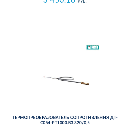
3 450.16
РУБ.
ТЕР­МО­ПРЕ­ОБ­РА­ЗО­ВА­ТЕЛЬ СО­ПРО­ТИВ­ЛЕ­НИЯ ДТ­
С054-РТ1000.В3.320/0,5