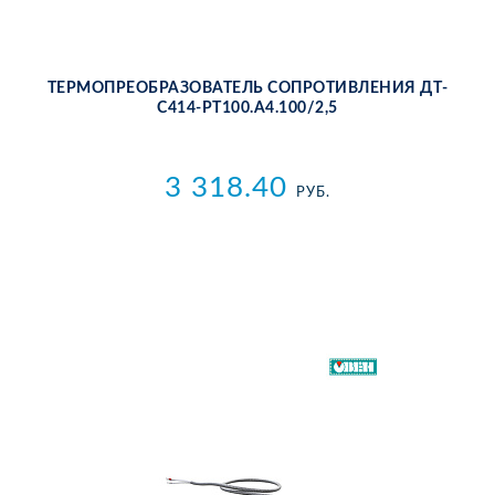
ТЕР­МО­ПРЕ­ОБ­РА­ЗО­ВА­ТЕЛЬ СО­ПРО­ТИВ­ЛЕ­НИЯ ДТ­
С414-РТ100.А4.100/2,5
3 318.40
РУБ.