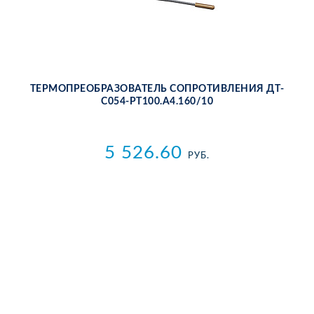
ТЕР­МО­ПРЕ­ОБ­РА­ЗО­ВА­ТЕЛЬ СО­ПРО­ТИВ­ЛЕ­НИЯ ДТ­
С054-РТ100.А4.160/10
5 526.60
РУБ.