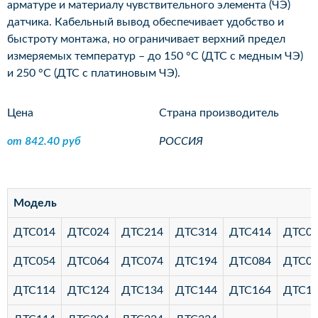
арматуре и материалу чувствительного элемента (ЧЭ)
датчика. Кабельный вывод обеспечивает удобство и
быстроту монтажа, но ограничивает верхний предел
измеряемых температур – до 150 °С (ДТС с медным ЧЭ)
и 250 °С (ДТС с платиновым ЧЭ).
Цена
Страна производитель
от 842.40 руб
РОССИЯ
Модель
ДТС014
ДТС024
ДТС214
ДТС314
ДТС414
ДТС0
ДТС054
ДТС064
ДТС074
ДТС194
ДТС084
ДТС0
ДТС114
ДТС124
ДТС134
ДТС144
ДТС164
ДТС1