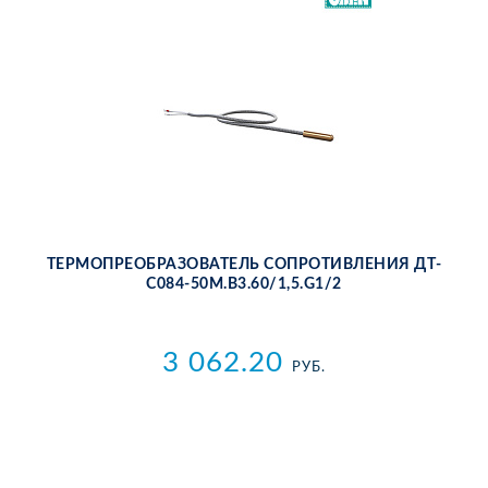
ТЕР­МО­ПРЕ­ОБ­РА­ЗО­ВА­ТЕЛЬ СО­ПРО­ТИВ­ЛЕ­НИЯ ДТ­
С084-50М.В3.60/1,5.G1/2
3 062.20
РУБ.