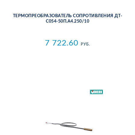
ТЕР­МО­ПРЕ­ОБ­РА­ЗО­ВА­ТЕЛЬ СО­ПРО­ТИВ­ЛЕ­НИЯ ДТ­
С054-50П.А4.250/10
7 722.60
РУБ.