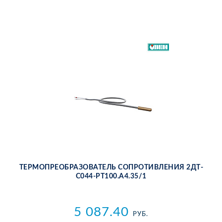
ТЕР­МО­ПРЕ­ОБ­РА­ЗО­ВА­ТЕЛЬ СО­ПРО­ТИВ­ЛЕ­НИЯ 2ДТ­
С044-РТ100.А4.35/1
5 087.40
РУБ.