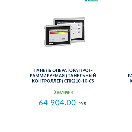
ПА­НЕЛЬ ОПЕ­РАТО­РА ПРОГ­
РАММИ­РУ­ЕМАЯ (ПА­НЕЛЬ­НЫЙ
Р
КОН­ТРОЛ­ЛЕР) СПК210-10-CS
В на­личии
64 904.00
РУБ.