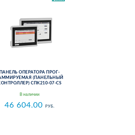
ПА­НЕЛЬ ОПЕ­РАТО­РА ПРОГ­
АММИ­РУ­ЕМАЯ (ПА­НЕЛЬ­НЫЙ
КОН­ТРОЛ­ЛЕР) СПК210-07-CS
В на­личии
46 604.00
РУБ.