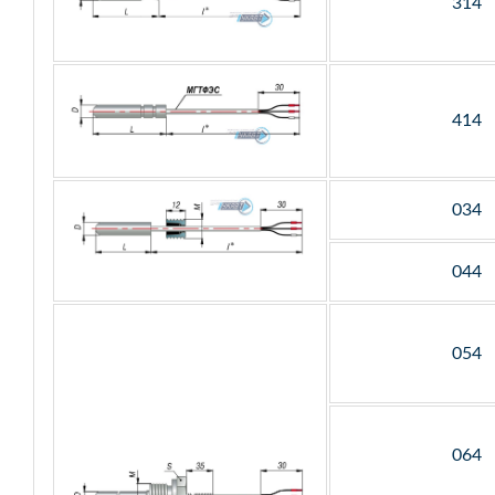
314
414
034
044
054
064