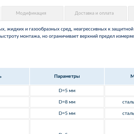
, жидких и газообразных сред, неагрессивных к защитной 
быстроту монтажа, но ограничивает верхний предел измеряе
ь
Параметры
М
D=5 мм
D=8 мм
стал
D=5 мм
стал