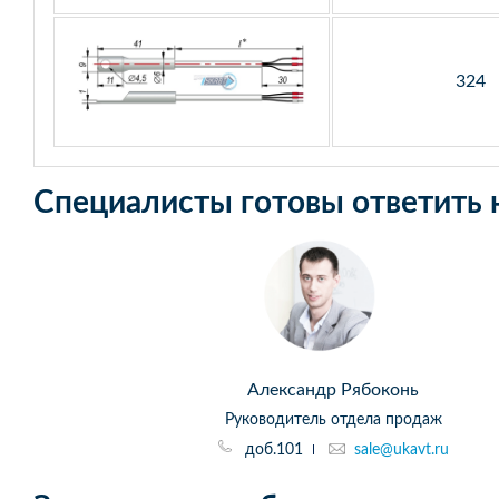
324
Специалисты готовы ответить 
Александр Рябоконь
Руководитель отдела продаж
доб.101
sale@ukavt.ru