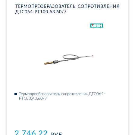
ТЕР­МО­ПРЕ­ОБ­РА­ЗО­ВА­ТЕЛЬ СО­ПРО­ТИВ­ЛЕ­НИЯ
ДТ­С064-РТ100.А3.60/7
Тер­мо­пре­об­ра­зо­ва­тель со­про­тив­ле­ния ДТ­С064-
РТ100.А3.60/7
2 746.22