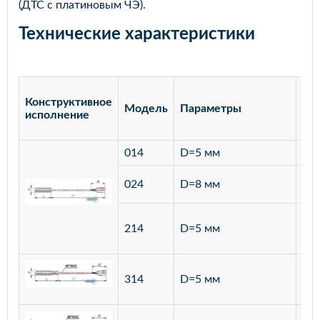
(ДТС с платиновым ЧЭ).
Технические характеристики
Конструктивное
Модель
Параметры
Ма
исполнение
014
D=5 мм
лат
ста
024
D=8 мм
12
ста
214
D=5 мм
12
ста
314
D=5 мм
12