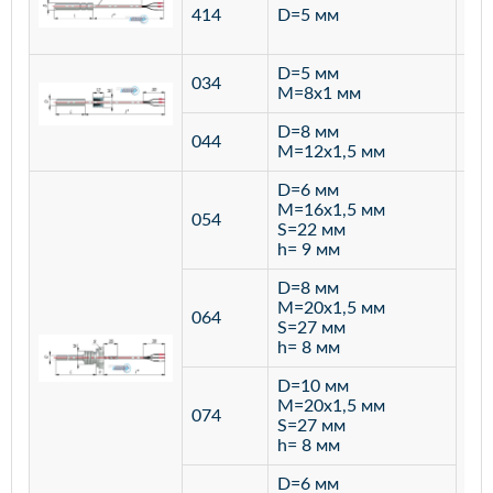
ста
414
D=5 мм
12
D=5 мм
034
лат
M=8х1 мм
D=8 мм
ста
044
M=12х1,5 мм
12
D=6 мм
M=16х1,5 мм
054
S=22 мм
h= 9 мм
D=8 мм
M=20х1,5 мм
064
S=27 мм
h= 8 мм
D=10 мм
M=20х1,5 мм
074
S=27 мм
h= 8 мм
D=6 мм