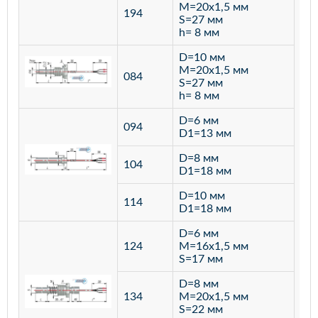
M=20х1,5 мм
194
S=27 мм
h= 8 мм
D=10 мм
M=20х1,5 мм
084
S=27 мм
h= 8 мм
D=6 мм
094
D1=13 мм
D=8 мм
ста
104
D1=18 мм
12
D=10 мм
114
D1=18 мм
D=6 мм
124
M=16х1,5 мм
S=17 мм
D=8 мм
134
M=20х1,5 мм
S=22 мм