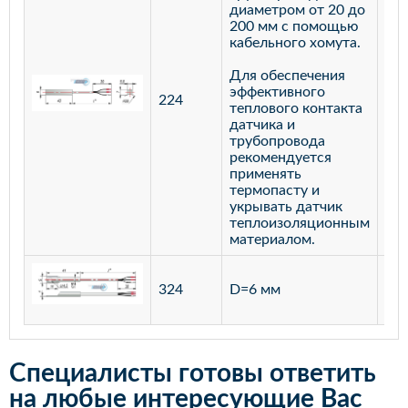
диаметром от 20 до
200 мм с помощью
кабельного хомута.
Для обеспечения
эффективного
224
лат
теплового контакта
датчика и
трубопровода
рекомендуется
применять
термопасту и
укрывать датчик
теплоизоляционным
материалом.
ста
324
D=6 мм
12
Специалисты готовы ответить
на любые интересующие Вас