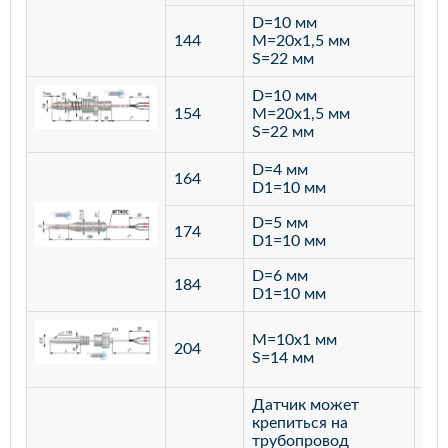
D=10 мм
144
M=20х1,5 мм
S=22 мм
D=10 мм
154
M=20х1,5 мм
S=22 мм
D=4 мм
164
D1=10 мм
D=5 мм
174
D1=10 мм
D=6 мм
184
D1=10 мм
M=10х1 мм
204
лат
S=14 мм
Датчик может
крепиться на
трубопровод