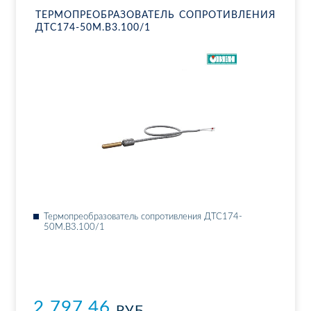
ТЕР­МО­ПРЕ­ОБ­РА­ЗО­ВА­ТЕЛЬ СО­ПРО­ТИВ­ЛЕ­НИЯ
ДТ­С174-50М.В3.100/1
Тер­мо­пре­об­ра­зо­ва­тель со­про­тив­ле­ния ДТ­С174-
50М.В3.100/1
2 797.46