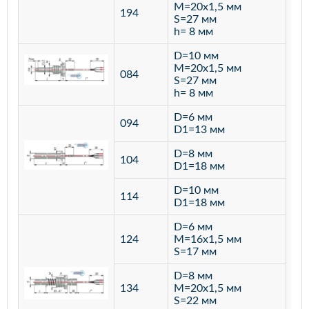
M=20х1,5 мм
194
S=27 мм
h= 8 мм
D=10 мм
M=20х1,5 мм
084
S=27 мм
h= 8 мм
D=6 мм
094
D1=13 мм
D=8 мм
ста
104
D1=18 мм
12
D=10 мм
114
D1=18 мм
D=6 мм
124
M=16х1,5 мм
S=17 мм
D=8 мм
134
M=20х1,5 мм
S=22 мм