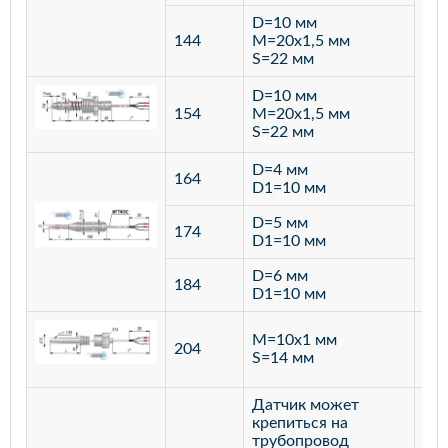
D=10 мм
144
M=20х1,5 мм
S=22 мм
D=10 мм
154
M=20х1,5 мм
S=22 мм
D=4 мм
164
D1=10 мм
D=5 мм
174
D1=10 мм
D=6 мм
184
D1=10 мм
M=10х1 мм
204
лат
S=14 мм
Датчик может
крепиться на
трубопровод