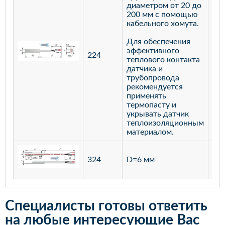
диаметром от 20 до
200 мм с помощью
кабельного хомута.
Для обеспечения
эффективного
224
лат
теплового контакта
датчика и
трубопровода
рекомендуется
применять
термопасту и
укрывать датчик
теплоизоляционным
материалом.
ста
324
D=6 мм
12
Специалисты готовы ответить
на любые интересующие Вас