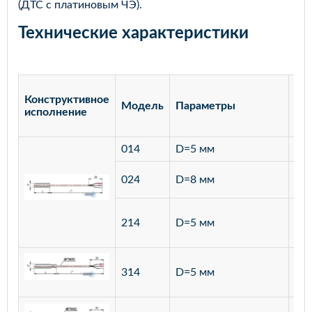
(ДТС с платиновым ЧЭ).
Технические характеристики
Конструктивное
Модель
Параметры
Ма
исполнение
014
D=5 мм
лат
ста
024
D=8 мм
12
ста
214
D=5 мм
12
ста
314
D=5 мм
12