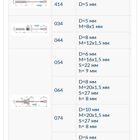
ста
414
D=5 мм
12
D=5 мм
034
лат
M=8х1 мм
D=8 мм
ста
044
M=12х1,5 мм
12
D=6 мм
M=16х1,5 мм
054
S=22 мм
h= 9 мм
D=8 мм
M=20х1,5 мм
064
S=27 мм
h= 8 мм
D=10 мм
M=20х1,5 мм
074
S=27 мм
h= 8 мм
D=6 мм