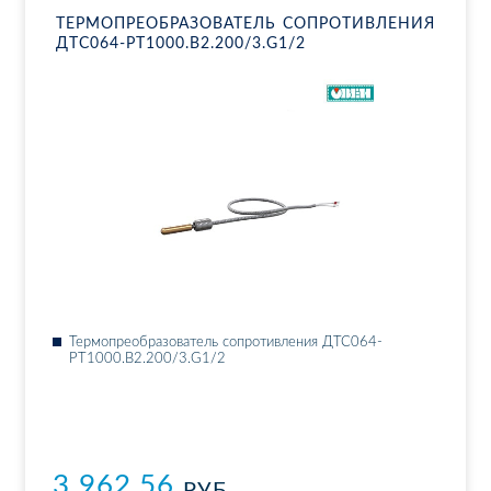
ТЕР­МО­ПРЕ­ОБ­РА­ЗО­ВА­ТЕЛЬ СО­ПРО­ТИВ­ЛЕ­НИЯ
ДТ­С064-РТ1000.В2.200/3.G1/2
Тер­мо­пре­об­ра­зо­ва­тель со­про­тив­ле­ния ДТ­С064-
РТ1000.В2.200/3.G1/2
3 962.56