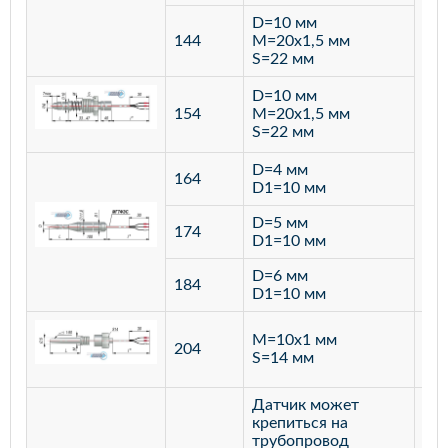
D=10 мм
144
M=20х1,5 мм
S=22 мм
D=10 мм
154
M=20х1,5 мм
S=22 мм
D=4 мм
164
D1=10 мм
D=5 мм
174
D1=10 мм
D=6 мм
184
D1=10 мм
M=10х1 мм
204
лат
S=14 мм
Датчик может
крепиться на
трубопровод