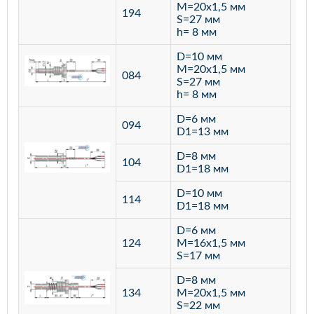
M=20х1,5 мм
194
S=27 мм
h= 8 мм
D=10 мм
M=20х1,5 мм
084
S=27 мм
h= 8 мм
D=6 мм
094
D1=13 мм
D=8 мм
ста
104
D1=18 мм
12
D=10 мм
114
D1=18 мм
D=6 мм
124
M=16х1,5 мм
S=17 мм
D=8 мм
134
M=20х1,5 мм
S=22 мм