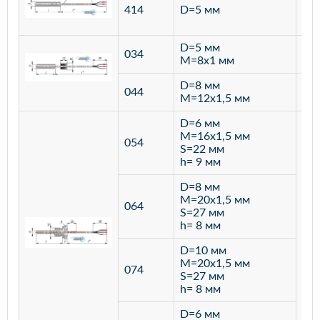
ста
414
D=5 мм
12
D=5 мм
034
лат
M=8х1 мм
D=8 мм
ста
044
M=12х1,5 мм
12
D=6 мм
M=16х1,5 мм
054
S=22 мм
h= 9 мм
D=8 мм
M=20х1,5 мм
064
S=27 мм
h= 8 мм
D=10 мм
M=20х1,5 мм
074
S=27 мм
h= 8 мм
D=6 мм