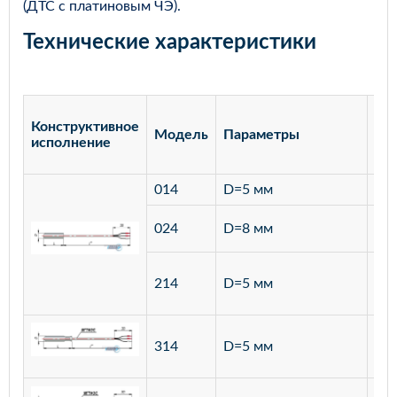
(ДТС с платиновым ЧЭ).
Технические характеристики
Конструктивное
Модель
Параметры
Ма
исполнение
014
D=5 мм
лат
ста
024
D=8 мм
12
ста
214
D=5 мм
12
ста
314
D=5 мм
12