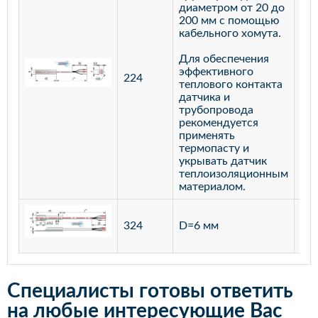
диаметром от 20 до
200 мм с помощью
кабельного хомута.
Для обеспечения
эффективного
224
лат
теплового контакта
датчика и
трубопровода
рекомендуется
применять
термопасту и
укрывать датчик
теплоизоляционным
материалом.
ста
324
D=6 мм
12
Специалисты готовы ответить
на любые интересующие Вас