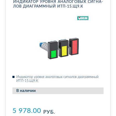
ИН­ДИ­КА­ТОР УРОВ­НЯ АНА­ЛО­ГО­ВЫХ СИГ­НА­
ЛОВ ДИА­ГРАММ­НЫЙ ИТП-15.Щ9.К
Ин­ди­ка­тор уров­ня ана­ло­го­вых сиг­на­лов диа­грамм­ный
ИТП-15.Щ9.К
В на­ли­чии
5 978.00
РУБ.