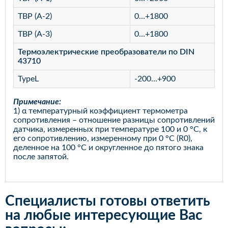
TВР (А-2)
0…+1800
TВР (А-3)
0…+1800
Термоэлектрические преобразователи по DIN
43710
TypeL
-200…+900
Примечание:
1) α температурный коэффициент термометра
сопротивления – отношение разницы сопротивлений
датчика, измеренных при температуре 100 и 0 °С, к
его сопротивлению, измеренному при 0 °С (R0),
деленное на 100 °С и округленное до пятого знака
после запятой.
Специалисты готовы ответить
на любые интересующие Вас