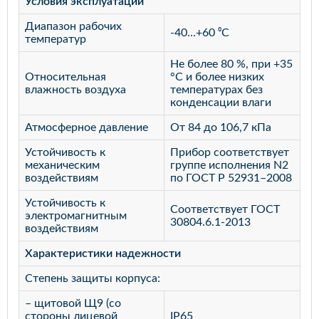
Условия эксплуатации
Диапазон рабочих
-40…+60 ⁰С
температур
Не более 80 %, при +35
Относительная
°С и более низких
влажность воздуха
температурах без
конденсации влаги
Атмосферное давление
От 84 до 106,7 кПа
Устойчивость к
Прибор соответствует
механическим
группе исполнения N2
воздействиям
по ГОСТ Р 52931–2008
Устойчивость к
Соответствует ГОСТ
электромагнитным
30804.6.1-2013
воздействиям
Характеристики надежности
Степень защиты корпуса:
– щитовой Щ9 (со
стороны лицевой
IP65