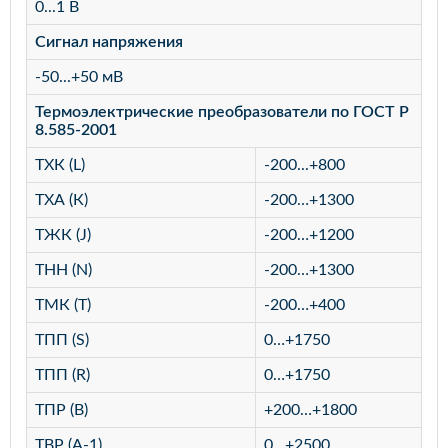
0...1 В
Сигнал напряжения
-50...+50 мВ
Термоэлектрические преобразователи по ГОСТ Р
8.585-2001
TХК (L)
-200...+800
TХА (К)
-200…+1300
TЖК (J)
-200…+1200
TНН (N)
-200…+1300
TМК (Т)
-200…+400
TПП (S)
0…+1750
TПП (R)
0…+1750
TПР (В)
+200…+1800
TВР (А-1)
0…+2500