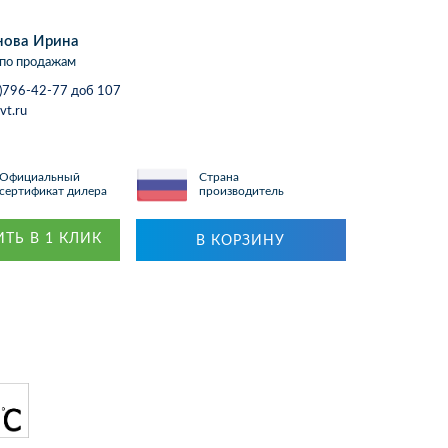
нова Ирина
по продажам
)796-42-77 доб 107
vt.ru
Официальный
Страна
сертификат дилера
производитель
ТЬ В 1 КЛИК
В КОРЗИНУ