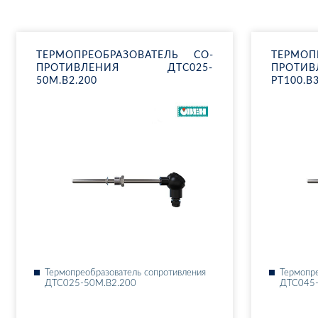
ТЕР­МО­ПРЕ­ОБ­РА­ЗО­ВА­ТЕЛЬ СО­
ТЕР­МО­П
ПРО­ТИВ­ЛЕ­НИЯ ДТ­С025-
ПРО­ТИ
50М.В2.200
РТ100.В
Тер­мо­пре­об­ра­зо­ва­тель со­про­тив­ле­ния
Тер­мо­пре
ДТ­С025-50М.В2.200
ДТ­С045