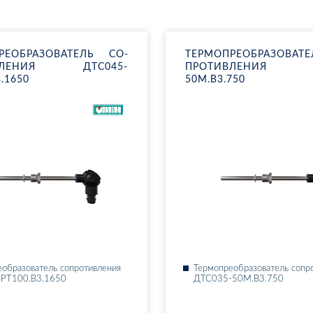
РЕ­ОБ­РА­ЗО­ВА­ТЕЛЬ СО­
ТЕР­МО­ПРЕ­ОБ­РА­ЗО­ВА
В­ЛЕ­НИЯ ДТ­С045-
ПРО­ТИВ­ЛЕ­НИЯ Д
3.1650
50М.В3.750
­об­ра­зо­ва­тель со­про­тив­ле­ния
Тер­мо­пре­об­ра­зо­ва­тель со­пр
-РТ100.В3.1650
ДТ­С035-50М.В3.750