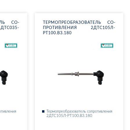
­ТЕЛЬ СО­
ТЕР­МО­ПРЕ­ОБ­РА­ЗО­ВА­ТЕЛЬ СО­
Т­С035-
ПРО­ТИВ­ЛЕ­НИЯ 2ДТ­С105Л-
РТ100.В3.180
о­тив­ле­ния
Тер­мо­пре­об­ра­зо­ва­тель со­про­тив­ле­ния
2ДТ­С105Л-РТ100.В3.180