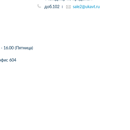
доб.102
sale2@ukavt.ru
 - 16.00 (Пятница)
2 офис 604