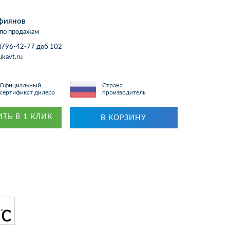
фиянов
по продажам
)796-42-77 доб 102
ukavt.ru
Официальный
Страна
сертификат дилера
производитель
ТЬ В 1 КЛИК
В КОРЗИНУ