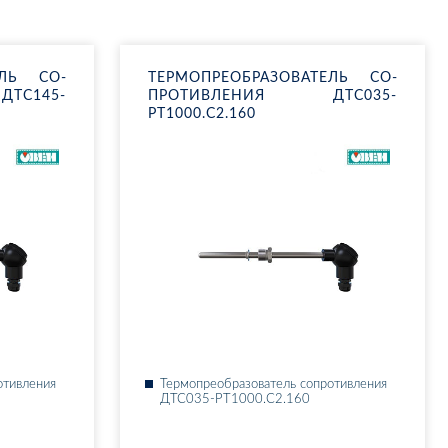
­ТЕЛЬ СО­
ТЕР­МО­ПРЕ­ОБ­РА­ЗО­ВА­ТЕЛЬ СО­
Т­С145-
ПРО­ТИВ­ЛЕ­НИЯ ДТ­С035-
РТ1000.С2.160
о­тив­ле­ния
Тер­мо­пре­об­ра­зо­ва­тель со­про­тив­ле­ния
ДТ­С035-РТ1000.С2.160