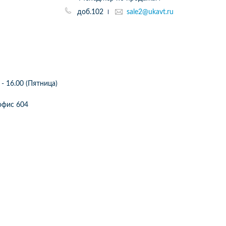
доб.102
sale2@ukavt.ru
 - 16.00 (Пятница)
2 офис 604