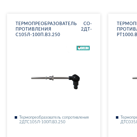
ТЕР­МО­ПРЕ­ОБ­РА­ЗО­ВА­ТЕЛЬ СО­
ТЕР­МО­П
ПРО­ТИВ­ЛЕ­НИЯ 2ДТ­
ПРО­ТИ
С105Л-100П.В3.250
РТ1000.
Тер­мо­пре­об­ра­зо­ва­тель со­про­тив­ле­ния
Тер­мо­пре
2ДТ­С105Л-100П.В3.250
ДТ­С035