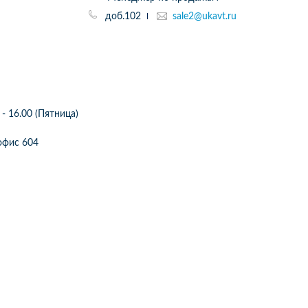
доб.102
sale2@ukavt.ru
 - 16.00 (Пятница)
2 офис 604