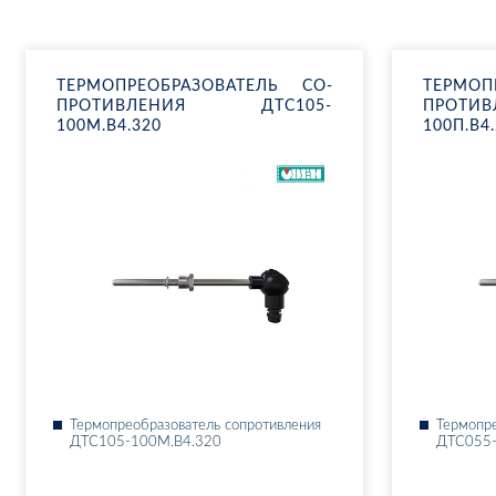
ТЕР­МО­ПРЕ­ОБ­РА­ЗО­ВА­ТЕЛЬ СО­
ТЕР­МО­П
ПРО­ТИВ­ЛЕ­НИЯ ДТ­С105-
ПРО­ТИ
100М.В4.320
100П.В4
Тер­мо­пре­об­ра­зо­ва­тель со­про­тив­ле­ния
Тер­мо­пре
ДТ­С105-100М.В4.320
ДТ­С055