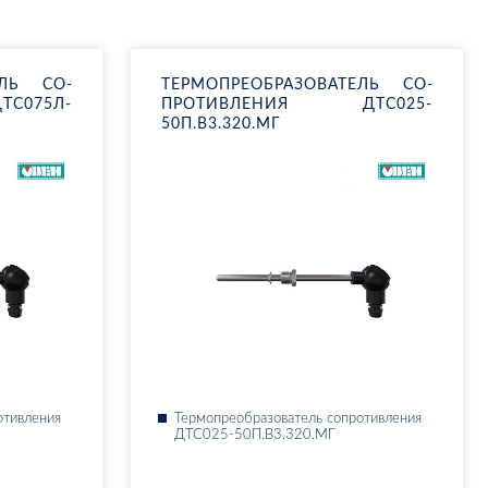
­ТЕЛЬ СО­
ТЕР­МО­ПРЕ­ОБ­РА­ЗО­ВА­ТЕЛЬ СО­
­С075Л-
ПРО­ТИВ­ЛЕ­НИЯ ДТ­С025-
50П.В3.320.МГ
о­тив­ле­ния
Тер­мо­пре­об­ра­зо­ва­тель со­про­тив­ле­ния
ДТ­С025-50П.В3.320.МГ