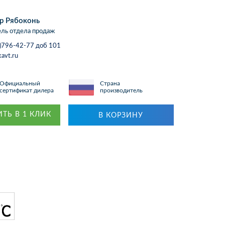
р Рябоконь
ль отдела продаж
)796-42-77 доб 101
avt.ru
Официальный
Страна
сертификат дилера
производитель
ТЬ В 1 КЛИК
В КОРЗИНУ