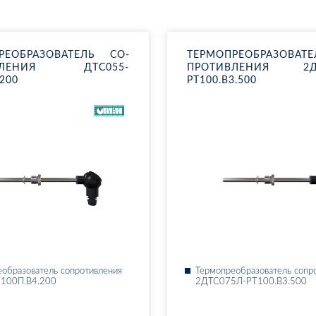
РЕ­ОБ­РА­ЗО­ВА­ТЕЛЬ СО­
ТЕР­МО­ПРЕ­ОБ­РА­ЗО­ВА
В­ЛЕ­НИЯ ДТ­С055-
ПРО­ТИВ­ЛЕ­НИЯ 2ДТ
.200
РТ100.В3.500
­об­ра­зо­ва­тель со­про­тив­ле­ния
Тер­мо­пре­об­ра­зо­ва­тель со­пр
-100П.В4.200
2ДТ­С075Л-РТ100.В3.500