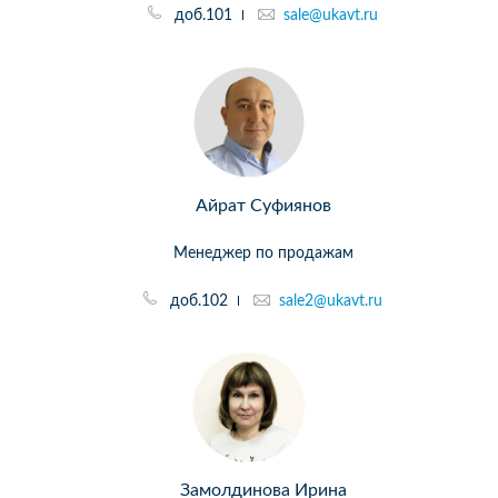
доб.101
sale@ukavt.ru
Айрат Суфиянов
Менеджер по продажам
доб.102
sale2@ukavt.ru
Замолдинова Ирина