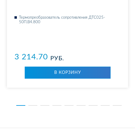
Тер­мо­пре­об­ра­зо­ва­тель со­про­тив­ле­ния ДТ­С025-
50П.В4.800
3 214.70
РУБ.
В КОР­ЗИ­НУ