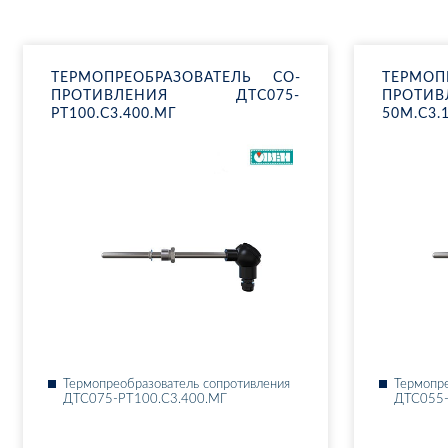
ТЕР­МО­ПРЕ­ОБ­РА­ЗО­ВА­ТЕЛЬ СО­
ТЕР­МО­П
ПРО­ТИВ­ЛЕ­НИЯ ДТ­С075-
ПРО­ТИ
РТ100.С3.400.МГ
50М.С3.
Тер­мо­пре­об­ра­зо­ва­тель со­про­тив­ле­ния
Тер­мо­пре
ДТ­С075-РТ100.С3.400.МГ
ДТ­С055