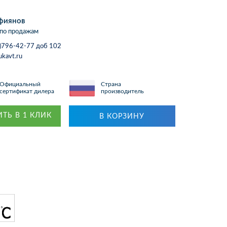
фиянов
по продажам
)796-42-77 доб 102
ukavt.ru
Официальный
Страна
сертификат дилера
производитель
ТЬ В 1 КЛИК
В КОРЗИНУ