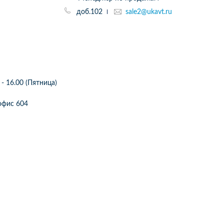
доб.102
sale2@ukavt.ru
 - 16.00 (Пятница)
2 офис 604