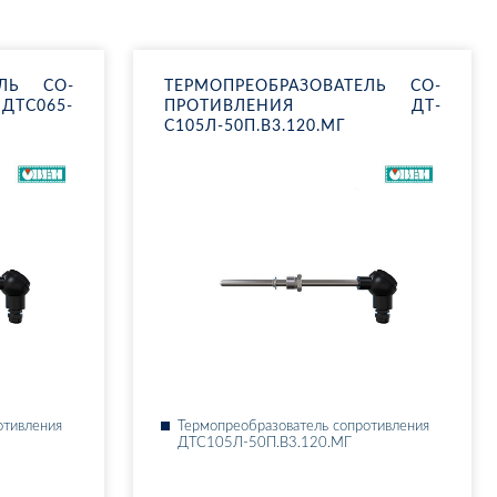
­ТЕЛЬ СО­
ТЕР­МО­ПРЕ­ОБ­РА­ЗО­ВА­ТЕЛЬ СО­
Т­С065-
ПРО­ТИВ­ЛЕ­НИЯ ДТ­
С105Л-50П.В3.120.МГ
о­тив­ле­ния
Тер­мо­пре­об­ра­зо­ва­тель со­про­тив­ле­ния
ДТ­С105Л-50П.В3.120.МГ