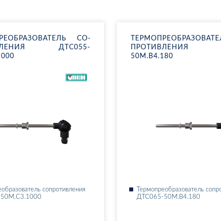
РЕ­ОБ­РА­ЗО­ВА­ТЕЛЬ СО­
ТЕР­МО­ПРЕ­ОБ­РА­ЗО­ВА
В­ЛЕ­НИЯ ДТ­С055-
ПРО­ТИВ­ЛЕ­НИЯ Д
1000
50М.В4.180
­об­ра­зо­ва­тель со­про­тив­ле­ния
Тер­мо­пре­об­ра­зо­ва­тель со­пр
-50М.С3.1000
ДТ­С065-50М.В4.180