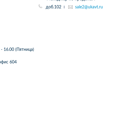
доб.102
sale2@ukavt.ru
 - 16.00 (Пятница)
2 офис 604