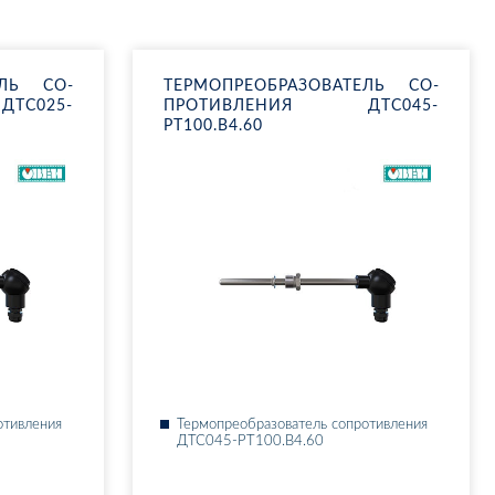
­ТЕЛЬ СО­
ТЕР­МО­ПРЕ­ОБ­РА­ЗО­ВА­ТЕЛЬ СО­
Т­С025-
ПРО­ТИВ­ЛЕ­НИЯ ДТ­С045-
РТ100.В4.60
о­тив­ле­ния
Тер­мо­пре­об­ра­зо­ва­тель со­про­тив­ле­ния
ДТ­С045-РТ100.В4.60