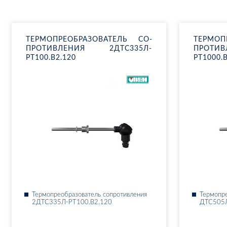
ТЕР­МО­ПРЕ­ОБ­РА­ЗО­ВА­ТЕЛЬ СО­
ТЕР­МО­П
ПРО­ТИВ­ЛЕ­НИЯ 2ДТ­С335Л-
ПРО­ТИ
РТ100.В2.120
РТ1000.В
Тер­мо­пре­об­ра­зо­ва­тель со­про­тив­ле­ния
Тер­мо­пре
2ДТ­С335Л-РТ100.В2.120
ДТ­С505