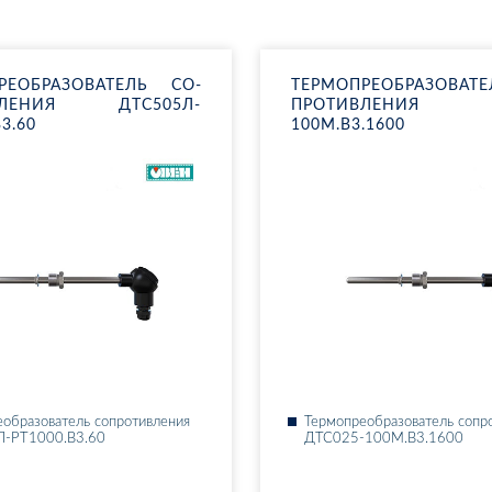
РЕ­ОБ­РА­ЗО­ВА­ТЕЛЬ СО­
ТЕР­МО­ПРЕ­ОБ­РА­ЗО­ВА
В­ЛЕ­НИЯ ДТ­С505Л-
ПРО­ТИВ­ЛЕ­НИЯ Д
3.60
100М.В3.1600
­об­ра­зо­ва­тель со­про­тив­ле­ния
Тер­мо­пре­об­ра­зо­ва­тель со­пр
Л-РТ1000.В3.60
ДТ­С025-100М.В3.1600