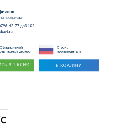
фиянов
по продажам
)796-42-77 доб 102
ukavt.ru
Официальный
Страна
сертификат дилера
производитель
ТЬ В 1 КЛИК
В КОРЗИНУ