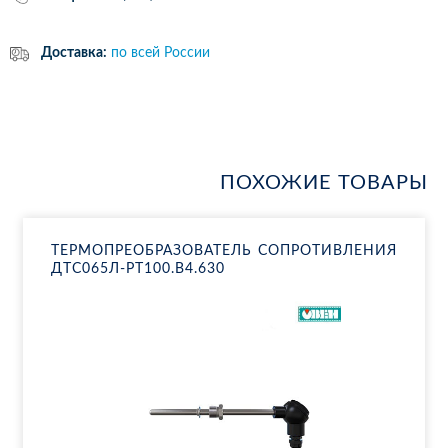
Доставка:
по всей России
ПОХОЖИЕ ТОВАРЫ
ТЕР­МО­ПРЕ­ОБ­РА­ЗО­ВА­ТЕЛЬ СО­ПРО­ТИВ­ЛЕ­НИЯ
ДТ­С065Л-РТ100.В4.630