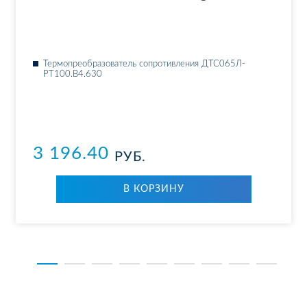
Тер­мо­пре­об­ра­зо­ва­тель со­про­тив­ле­ния ДТ­С065Л-
РТ100.В4.630
3 196.40
РУБ.
В КОР­ЗИ­НУ