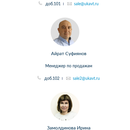
доб.101
sale@ukavt.ru
Айрат Суфиянов
Менеджер по продажам
доб.102
sale2@ukavt.ru
Замолдинова Ирина