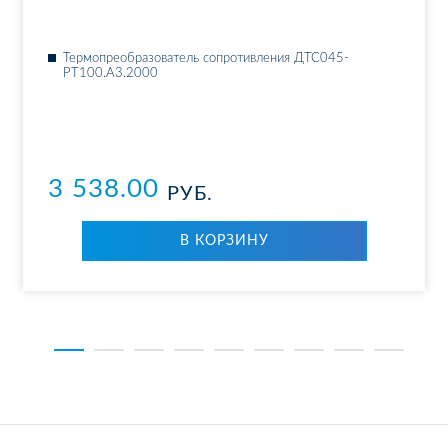
Тер­мо­пре­об­ра­зо­ва­тель со­про­тив­ле­ния ДТ­С045-
РТ100.А3.2000
3 538.00
РУБ.
В КОР­ЗИ­НУ