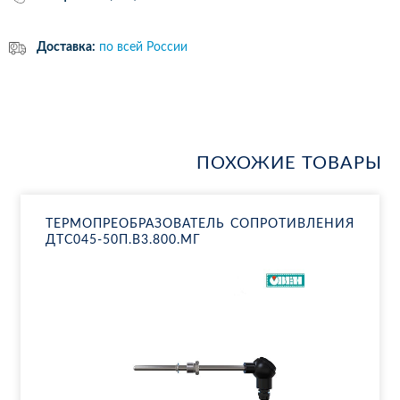
Доставка:
по всей России
ПОХОЖИЕ ТОВАРЫ
ТЕР­МО­ПРЕ­ОБ­РА­ЗО­ВА­ТЕЛЬ СО­ПРО­ТИВ­ЛЕ­НИЯ
ДТ­С045-50П.В3.800.МГ