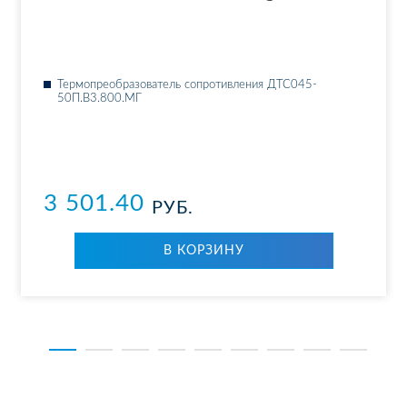
Тер­мо­пре­об­ра­зо­ва­тель со­про­тив­ле­ния ДТ­С045-
50П.В3.800.МГ
3 501.40
РУБ.
В КОР­ЗИ­НУ