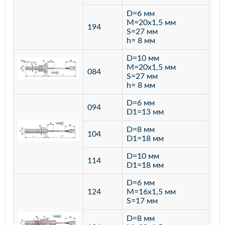
D=6 мм
M=20х1,5 мм
194
S=27 мм
h= 8 мм
D=10 мм
M=20х1,5 мм
084
S=27 мм
h= 8 мм
D=6 мм
094
D1=13 мм
D=8 мм
ста
104
D1=18 мм
12
D=10 мм
114
D1=18 мм
D=6 мм
124
M=16х1,5 мм
S=17 мм
D=8 мм