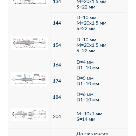
134
M=20х1,5 мм
S=22 мм
D=10 мм
144
M=20х1,5 мм
S=22 мм
D=10 мм
154
M=20х1,5 мм
S=22 мм
D=4 мм
164
D1=10 мм
D=5 мм
174
D1=10 мм
D=6 мм
184
D1=10 мм
M=10х1 мм
204
лат
S=14 мм
Датчик может