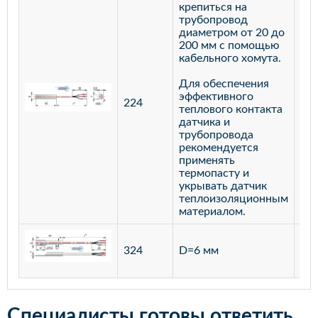
крепиться на
трубопровод
диаметром от 20 до
200 мм с помощью
кабельного хомута.
Для обеспечения
эффективного
224
лат
теплового контакта
датчика и
трубопровода
рекомендуется
применять
термопасту и
укрывать датчик
теплоизоляционным
материалом.
ста
324
D=6 мм
12
Специалисты готовы ответить