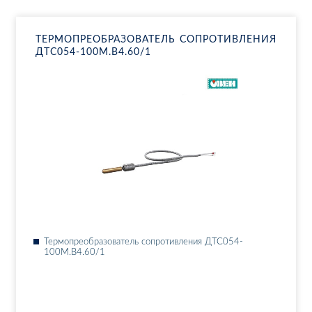
ТЕР­МО­ПРЕ­ОБ­РА­ЗО­ВА­ТЕЛЬ СО­ПРО­ТИВ­ЛЕ­НИЯ
ДТ­С054-100М.В4.60/1
Тер­мо­пре­об­ра­зо­ва­тель со­про­тив­ле­ния ДТ­С054-
100М.В4.60/1