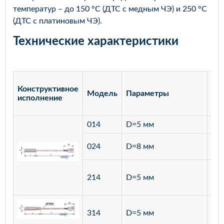
температур – до 150 °С (ДТС с медным ЧЭ) и 250 °С
(ДТС с платиновым ЧЭ).
Технические характеристики
Конструктивное
Модель
Параметры
Ма
исполнение
014
D=5 мм
лат
ста
024
D=8 мм
12
ста
214
D=5 мм
12
ста
314
D=5 мм
12