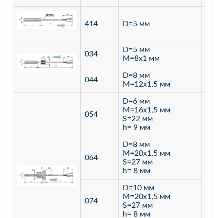
ста
414
D=5 мм
12
D=5 мм
034
лат
M=8х1 мм
D=8 мм
ста
044
M=12х1,5 мм
12
D=6 мм
M=16х1,5 мм
054
S=22 мм
h= 9 мм
D=8 мм
M=20х1,5 мм
064
S=27 мм
h= 8 мм
D=10 мм
M=20х1,5 мм
074
S=27 мм
h= 8 мм