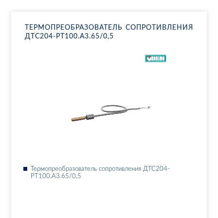
ТЕР­МО­ПРЕ­ОБ­РА­ЗО­ВА­ТЕЛЬ СО­ПРО­ТИВ­ЛЕ­НИЯ
ДТ­С204-РТ100.А3.65/0,5
Тер­мо­пре­об­ра­зо­ва­тель со­про­тив­ле­ния ДТ­С204-
РТ100.А3.65/0,5