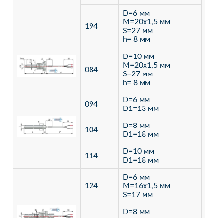
D=6 мм
M=20х1,5 мм
194
S=27 мм
h= 8 мм
D=10 мм
M=20х1,5 мм
084
S=27 мм
h= 8 мм
D=6 мм
094
D1=13 мм
D=8 мм
ста
104
D1=18 мм
12
D=10 мм
114
D1=18 мм
D=6 мм
124
M=16х1,5 мм
S=17 мм
D=8 мм