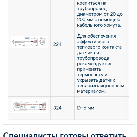
крепиться на
трубопровод
диаметром от 20 до
200 мм с помощью
кабельного хомута.
Для обеспечения
эффективного
224
лат
теплового контакта
датчика и
трубопровода
рекомендуется
применять
термопасту и
укрывать датчик
теплоизоляционным
материалом.
ста
324
D=6 мм
12
Специалисты готовы ответить