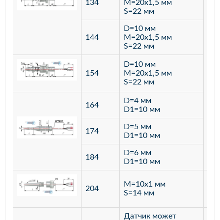
134
M=20х1,5 мм
S=22 мм
D=10 мм
144
M=20х1,5 мм
S=22 мм
D=10 мм
154
M=20х1,5 мм
S=22 мм
D=4 мм
164
D1=10 мм
D=5 мм
174
D1=10 мм
D=6 мм
184
D1=10 мм
M=10х1 мм
204
лат
S=14 мм
Датчик может