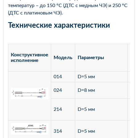
температур – до 150 °С (ДТС с медным ЧЭ) и 250 °С
(ДТС с платиновым ЧЭ).
Технические характеристики
Конструктивное
Модель
Параметры
Ма
исполнение
014
D=5 мм
лат
ста
024
D=8 мм
12
ста
214
D=5 мм
12
ста
314
D=5 мм
12