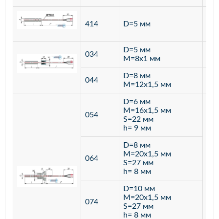
ста
414
D=5 мм
12
D=5 мм
034
лат
M=8х1 мм
D=8 мм
ста
044
M=12х1,5 мм
12
D=6 мм
M=16х1,5 мм
054
S=22 мм
h= 9 мм
D=8 мм
M=20х1,5 мм
064
S=27 мм
h= 8 мм
D=10 мм
M=20х1,5 мм
074
S=27 мм
h= 8 мм