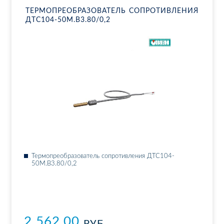
ТЕР­МО­ПРЕ­ОБ­РА­ЗО­ВА­ТЕЛЬ СО­ПРО­ТИВ­ЛЕ­НИЯ
ДТ­С104-50М.В3.80/0,2
Тер­мо­пре­об­ра­зо­ва­тель со­про­тив­ле­ния ДТ­С104-
50М.В3.80/0,2
2 562.00