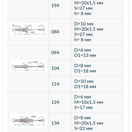
M=20х1,5 мм
194
S=27 мм
h= 8 мм
D=10 мм
M=20х1,5 мм
084
S=27 мм
h= 8 мм
D=6 мм
094
D1=13 мм
D=8 мм
ста
104
D1=18 мм
12
D=10 мм
114
D1=18 мм
D=6 мм
124
M=16х1,5 мм
S=17 мм
D=8 мм
134
M=20х1,5 мм
S=22 мм