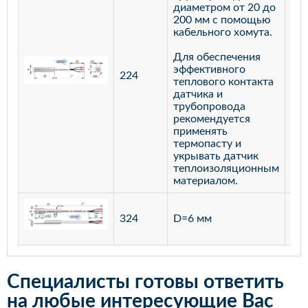
диаметром от 20 до
200 мм с помощью
кабельного хомута.
Для обеспечения
эффективного
224
лат
теплового контакта
датчика и
трубопровода
рекомендуется
применять
термопасту и
укрывать датчик
теплоизоляционным
материалом.
ста
324
D=6 мм
12
Специалисты готовы ответить
на любые интересующие Вас