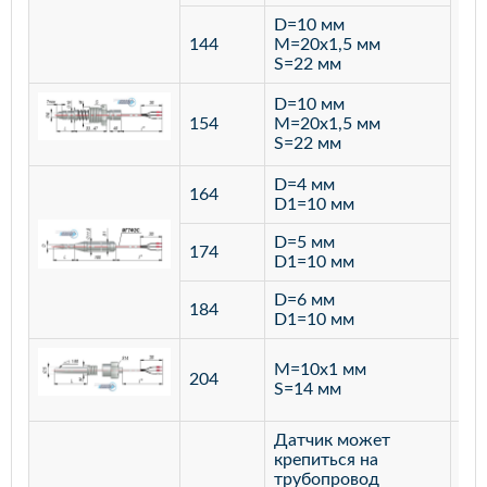
D=10 мм
144
M=20х1,5 мм
S=22 мм
D=10 мм
154
M=20х1,5 мм
S=22 мм
D=4 мм
164
D1=10 мм
D=5 мм
174
D1=10 мм
D=6 мм
184
D1=10 мм
M=10х1 мм
204
лат
S=14 мм
Датчик может
крепиться на
трубопровод