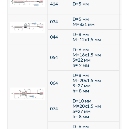
ста
414
D=5 мм
12
D=5 мм
034
лат
M=8х1 мм
D=8 мм
ста
044
M=12х1,5 мм
12
D=6 мм
M=16х1,5 мм
054
S=22 мм
h= 9 мм
D=8 мм
M=20х1,5 мм
064
S=27 мм
h= 8 мм
D=10 мм
M=20х1,5 мм
074
S=27 мм
h= 8 мм
D=6 мм