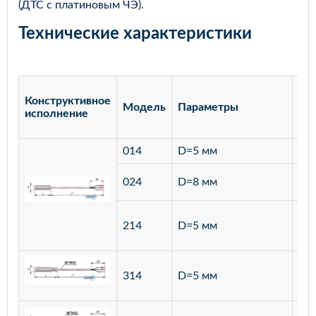
(ДТС с платиновым ЧЭ).
Технические характеристики
Конструктивное
Модель
Параметры
Ма
исполнение
014
D=5 мм
лат
ста
024
D=8 мм
12
ста
214
D=5 мм
12
ста
314
D=5 мм
12