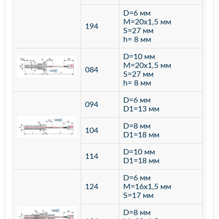
D=6 мм
M=20х1,5 мм
194
S=27 мм
h= 8 мм
D=10 мм
M=20х1,5 мм
084
S=27 мм
h= 8 мм
D=6 мм
094
D1=13 мм
D=8 мм
ста
104
D1=18 мм
12
D=10 мм
114
D1=18 мм
D=6 мм
124
M=16х1,5 мм
S=17 мм
D=8 мм