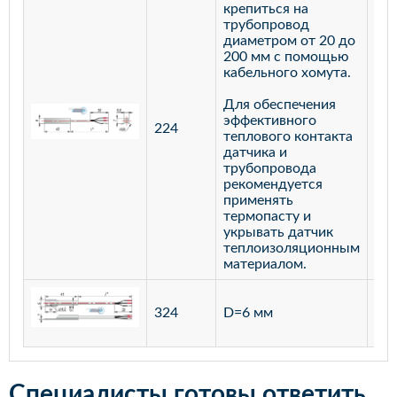
крепиться на
трубопровод
диаметром от 20 до
200 мм с помощью
кабельного хомута.
Для обеспечения
эффективного
224
лат
теплового контакта
датчика и
трубопровода
рекомендуется
применять
термопасту и
укрывать датчик
теплоизоляционным
материалом.
ста
324
D=6 мм
12
Специалисты готовы ответить