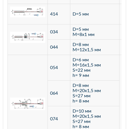
ста
414
D=5 мм
12
D=5 мм
034
лат
M=8х1 мм
D=8 мм
ста
044
M=12х1,5 мм
12
D=6 мм
M=16х1,5 мм
054
S=22 мм
h= 9 мм
D=8 мм
M=20х1,5 мм
064
S=27 мм
h= 8 мм
D=10 мм
M=20х1,5 мм
074
S=27 мм
h= 8 мм