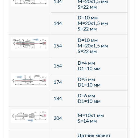
134
M=20х1,5 мм
S=22 мм
D=10 мм
144
M=20х1,5 мм
S=22 мм
D=10 мм
154
M=20х1,5 мм
S=22 мм
D=4 мм
164
D1=10 мм
D=5 мм
174
D1=10 мм
D=6 мм
184
D1=10 мм
M=10х1 мм
204
лат
S=14 мм
Датчик может