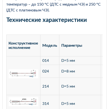
температур – до 150 °С (ДТС с медным ЧЭ) и 250 °С
(ДТС с платиновым ЧЭ).
Технические характеристики
Конструктивное
Модель
Параметры
Ма
исполнение
014
D=5 мм
лат
ста
024
D=8 мм
12
ста
214
D=5 мм
12
ста
314
D=5 мм
12