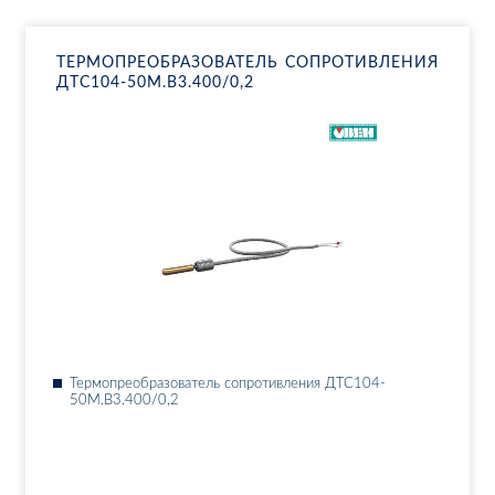
ТЕР­МО­ПРЕ­ОБ­РА­ЗО­ВА­ТЕЛЬ СО­ПРО­ТИВ­ЛЕ­НИЯ
ДТ­С104-50М.В3.400/0,2
Тер­мо­пре­об­ра­зо­ва­тель со­про­тив­ле­ния ДТ­С104-
50М.В3.400/0,2