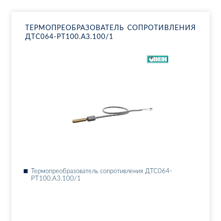
ТЕР­МО­ПРЕ­ОБ­РА­ЗО­ВА­ТЕЛЬ СО­ПРО­ТИВ­ЛЕ­НИЯ
ДТ­С064-РТ100.А3.100/1
Тер­мо­пре­об­ра­зо­ва­тель со­про­тив­ле­ния ДТ­С064-
РТ100.А3.100/1