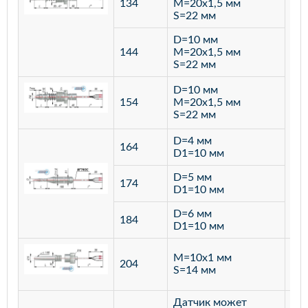
134
M=20х1,5 мм
S=22 мм
D=10 мм
144
M=20х1,5 мм
S=22 мм
D=10 мм
154
M=20х1,5 мм
S=22 мм
D=4 мм
164
D1=10 мм
D=5 мм
174
D1=10 мм
D=6 мм
184
D1=10 мм
M=10х1 мм
204
лат
S=14 мм
Датчик может