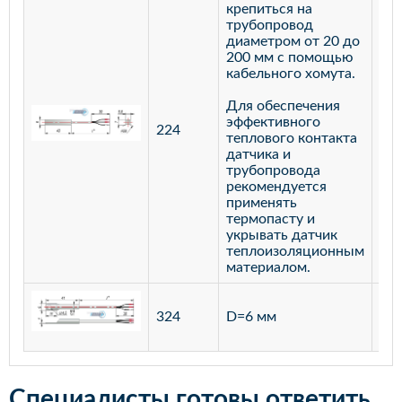
крепиться на
трубопровод
диаметром от 20 до
200 мм с помощью
кабельного хомута.
Для обеспечения
эффективного
224
лат
теплового контакта
датчика и
трубопровода
рекомендуется
применять
термопасту и
укрывать датчик
теплоизоляционным
материалом.
ста
324
D=6 мм
12
Специалисты готовы ответить