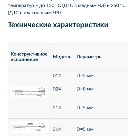
температур – до 150 °С (ДТС с медным ЧЭ) и 250 °С
(ДТС с платиновым ЧЭ).
Технические характеристики
Конструктивное
Модель
Параметры
Ма
исполнение
014
D=5 мм
лат
ста
024
D=8 мм
12
ста
214
D=5 мм
12
ста
314
D=5 мм
12