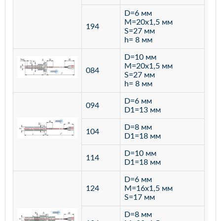
D=6 мм
M=20х1,5 мм
194
S=27 мм
h= 8 мм
D=10 мм
M=20х1,5 мм
084
S=27 мм
h= 8 мм
D=6 мм
094
D1=13 мм
D=8 мм
ста
104
D1=18 мм
12
D=10 мм
114
D1=18 мм
D=6 мм
124
M=16х1,5 мм
S=17 мм
D=8 мм