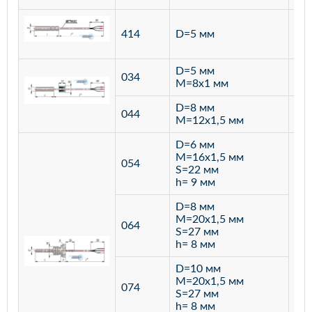
ста
414
D=5 мм
12
D=5 мм
034
лат
M=8х1 мм
D=8 мм
ста
044
M=12х1,5 мм
12
D=6 мм
M=16х1,5 мм
054
S=22 мм
h= 9 мм
D=8 мм
M=20х1,5 мм
064
S=27 мм
h= 8 мм
D=10 мм
M=20х1,5 мм
074
S=27 мм
h= 8 мм