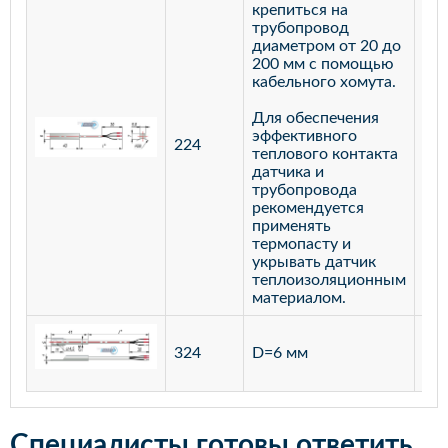
крепиться на
трубопровод
диаметром от 20 до
200 мм с помощью
кабельного хомута.
Для обеспечения
эффективного
224
лат
теплового контакта
датчика и
трубопровода
рекомендуется
применять
термопасту и
укрывать датчик
теплоизоляционным
материалом.
ста
324
D=6 мм
12
Специалисты готовы ответить