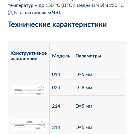
температур – до 150 °С (ДТС с медным ЧЭ) и 250 °С
(ДТС с платиновым ЧЭ).
Технические характеристики
Конструктивное
Модель
Параметры
Ма
исполнение
014
D=5 мм
лат
ста
024
D=8 мм
12
ста
214
D=5 мм
12
ста
314
D=5 мм
12