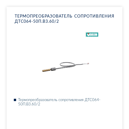
ТЕР­МО­ПРЕ­ОБ­РА­ЗО­ВА­ТЕЛЬ СО­ПРО­ТИВ­ЛЕ­НИЯ
ДТ­С064-50П.В3.60/2
Тер­мо­пре­об­ра­зо­ва­тель со­про­тив­ле­ния ДТ­С064-
50П.В3.60/2