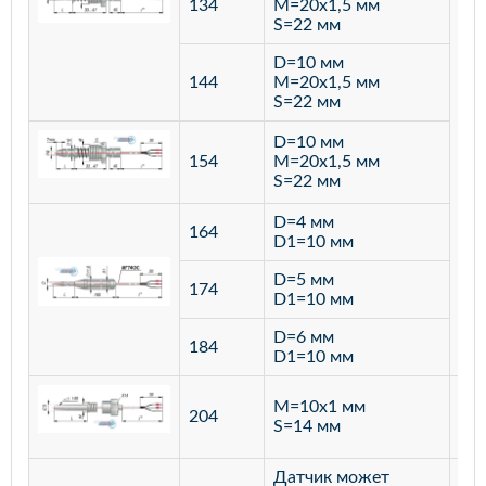
134
M=20х1,5 мм
S=22 мм
D=10 мм
144
M=20х1,5 мм
S=22 мм
D=10 мм
154
M=20х1,5 мм
S=22 мм
D=4 мм
164
D1=10 мм
D=5 мм
174
D1=10 мм
D=6 мм
184
D1=10 мм
M=10х1 мм
204
лат
S=14 мм
Датчик может