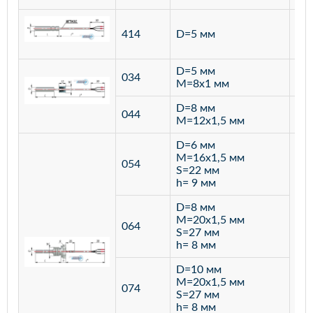
ста
414
D=5 мм
12
D=5 мм
034
лат
M=8х1 мм
D=8 мм
ста
044
M=12х1,5 мм
12
D=6 мм
M=16х1,5 мм
054
S=22 мм
h= 9 мм
D=8 мм
M=20х1,5 мм
064
S=27 мм
h= 8 мм
D=10 мм
M=20х1,5 мм
074
S=27 мм
h= 8 мм