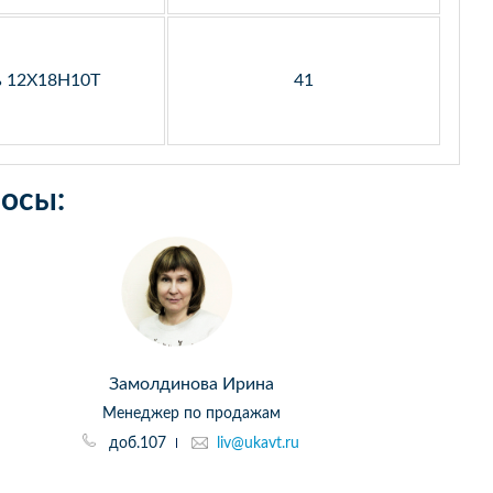
ь 12Х18Н10Т
41
осы:
Замолдинова Ирина
Менеджер по продажам
доб.107
liv@ukavt.ru