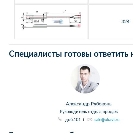
324
Специалисты готовы ответить 
Александр Рябоконь
Руководитель отдела продаж
доб.101
sale@ukavt.ru