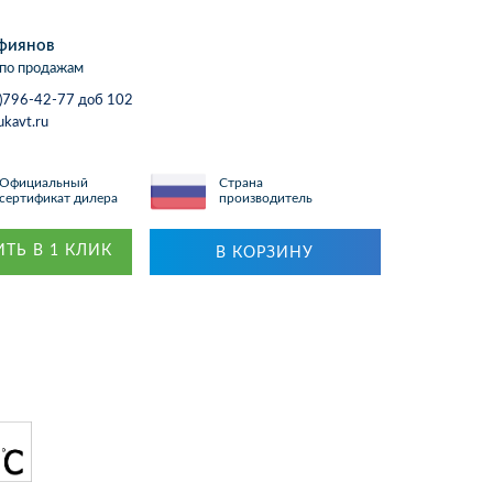
фиянов
по продажам
)796-42-77 доб 102
ukavt.ru
Официальный
Страна
сертификат дилера
производитель
ТЬ В 1 КЛИК
В КОРЗИНУ