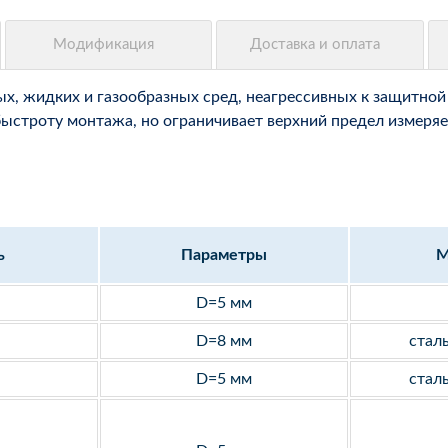
, жидких и газообразных сред, неагрессивных к защитной 
быстроту монтажа, но ограничивает верхний предел измеряе
ь
Параметры
М
D=5 мм
D=8 мм
стал
D=5 мм
стал