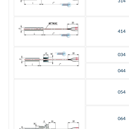
314
414
034
044
054
064