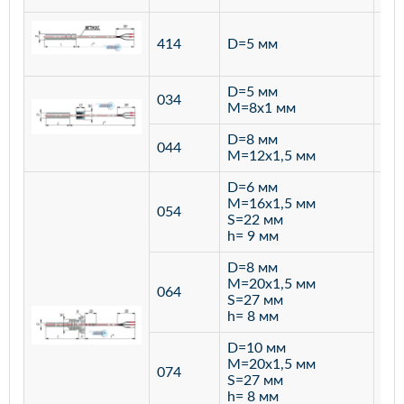
ста
414
D=5 мм
12
D=5 мм
034
лат
M=8х1 мм
D=8 мм
ста
044
M=12х1,5 мм
12
D=6 мм
M=16х1,5 мм
054
S=22 мм
h= 9 мм
D=8 мм
M=20х1,5 мм
064
S=27 мм
h= 8 мм
D=10 мм
M=20х1,5 мм
074
S=27 мм
h= 8 мм