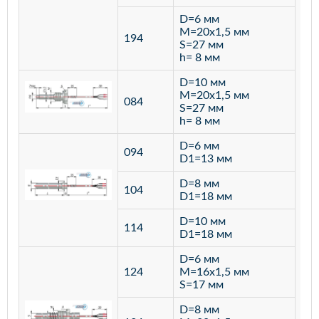
D=6 мм
M=20х1,5 мм
194
S=27 мм
h= 8 мм
D=10 мм
M=20х1,5 мм
084
S=27 мм
h= 8 мм
D=6 мм
094
D1=13 мм
D=8 мм
ста
104
D1=18 мм
12
D=10 мм
114
D1=18 мм
D=6 мм
124
M=16х1,5 мм
S=17 мм
D=8 мм