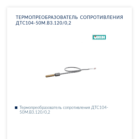
ТЕР­МО­ПРЕ­ОБ­РА­ЗО­ВА­ТЕЛЬ СО­ПРО­ТИВ­ЛЕ­НИЯ
ДТ­С104-50М.В3.120/0,2
Тер­мо­пре­об­ра­зо­ва­тель со­про­тив­ле­ния ДТ­С104-
50М.В3.120/0,2