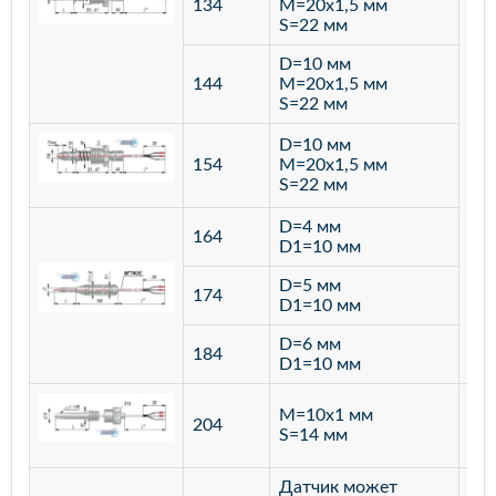
134
M=20х1,5 мм
S=22 мм
D=10 мм
144
M=20х1,5 мм
S=22 мм
D=10 мм
154
M=20х1,5 мм
S=22 мм
D=4 мм
164
D1=10 мм
D=5 мм
174
D1=10 мм
D=6 мм
184
D1=10 мм
M=10х1 мм
204
лат
S=14 мм
Датчик может