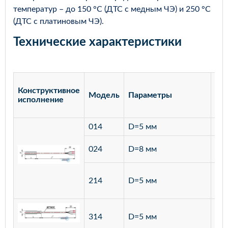
температур – до 150 °С (ДТС с медным ЧЭ) и 250 °С
(ДТС с платиновым ЧЭ).
Технические характеристики
Конструктивное
Модель
Параметры
Ма
исполнение
014
D=5 мм
лат
ста
024
D=8 мм
12
ста
214
D=5 мм
12
ста
314
D=5 мм
12