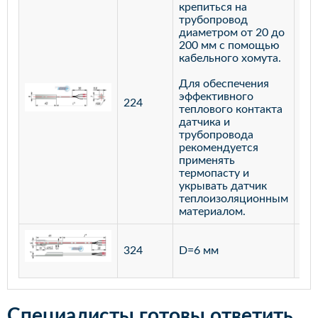
крепиться на
трубопровод
диаметром от 20 до
200 мм с помощью
кабельного хомута.
Для обеспечения
эффективного
224
лат
теплового контакта
датчика и
трубопровода
рекомендуется
применять
термопасту и
укрывать датчик
теплоизоляционным
материалом.
ста
324
D=6 мм
12
Специалисты готовы ответить