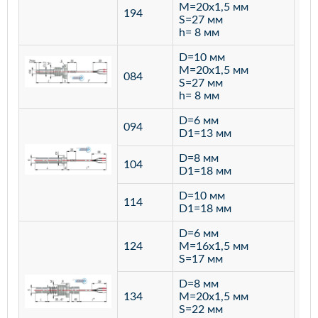
M=20х1,5 мм
194
S=27 мм
h= 8 мм
D=10 мм
M=20х1,5 мм
084
S=27 мм
h= 8 мм
D=6 мм
094
D1=13 мм
D=8 мм
ста
104
D1=18 мм
12
D=10 мм
114
D1=18 мм
D=6 мм
124
M=16х1,5 мм
S=17 мм
D=8 мм
134
M=20х1,5 мм
S=22 мм