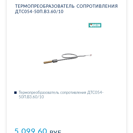
ТЕР­МО­ПРЕ­ОБ­РА­ЗО­ВА­ТЕЛЬ СО­ПРО­ТИВ­ЛЕ­НИЯ
ДТ­С054-50П.В3.60/10
Тер­мо­пре­об­ра­зо­ва­тель со­про­тив­ле­ния ДТ­С054-
50П.В3.60/10
5 099.60