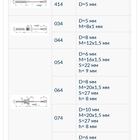
ста
414
D=5 мм
12
D=5 мм
034
лат
M=8х1 мм
D=8 мм
ста
044
M=12х1,5 мм
12
D=6 мм
M=16х1,5 мм
054
S=22 мм
h= 9 мм
D=8 мм
M=20х1,5 мм
064
S=27 мм
h= 8 мм
D=10 мм
M=20х1,5 мм
074
S=27 мм
h= 8 мм
D=6 мм