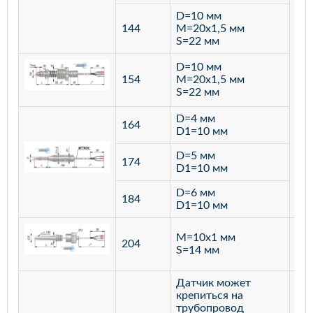
D=10 мм
144
M=20х1,5 мм
S=22 мм
D=10 мм
154
M=20х1,5 мм
S=22 мм
D=4 мм
164
D1=10 мм
D=5 мм
174
D1=10 мм
D=6 мм
184
D1=10 мм
M=10х1 мм
204
лат
S=14 мм
Датчик может
крепиться на
трубопровод