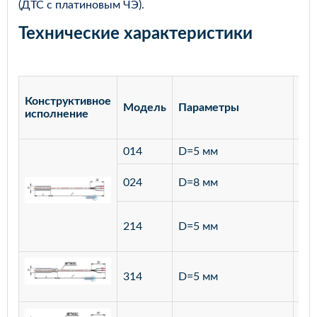
(ДТС с платиновым ЧЭ).
Технические характеристики
Конструктивное
Модель
Параметры
Ма
исполнение
014
D=5 мм
лат
ста
024
D=8 мм
12
ста
214
D=5 мм
12
ста
314
D=5 мм
12