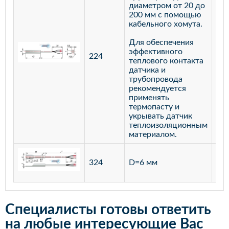
диаметром от 20 до
200 мм с помощью
кабельного хомута.
Для обеспечения
эффективного
224
лат
теплового контакта
датчика и
трубопровода
рекомендуется
применять
термопасту и
укрывать датчик
теплоизоляционным
материалом.
ста
324
D=6 мм
12
Специалисты готовы ответить
на любые интересующие Вас