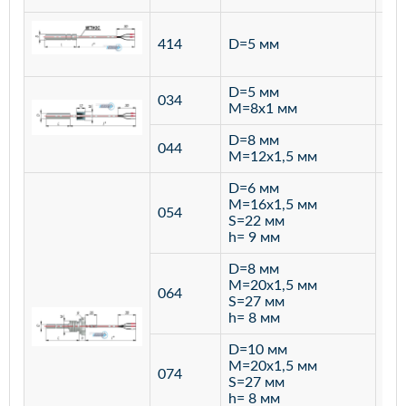
ста
414
D=5 мм
12
D=5 мм
034
лат
M=8х1 мм
D=8 мм
ста
044
M=12х1,5 мм
12
D=6 мм
M=16х1,5 мм
054
S=22 мм
h= 9 мм
D=8 мм
M=20х1,5 мм
064
S=27 мм
h= 8 мм
D=10 мм
M=20х1,5 мм
074
S=27 мм
h= 8 мм