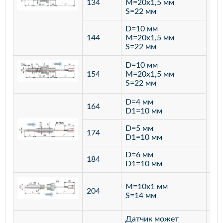
134
M=20х1,5 мм
S=22 мм
D=10 мм
144
M=20х1,5 мм
S=22 мм
D=10 мм
154
M=20х1,5 мм
S=22 мм
D=4 мм
164
D1=10 мм
D=5 мм
174
D1=10 мм
D=6 мм
184
D1=10 мм
M=10х1 мм
204
лат
S=14 мм
Датчик может