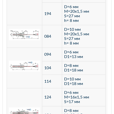
D=6 мм
M=20х1,5 мм
194
S=27 мм
h= 8 мм
D=10 мм
M=20х1,5 мм
084
S=27 мм
h= 8 мм
D=6 мм
094
D1=13 мм
D=8 мм
ста
104
D1=18 мм
12
D=10 мм
114
D1=18 мм
D=6 мм
124
M=16х1,5 мм
S=17 мм
D=8 мм