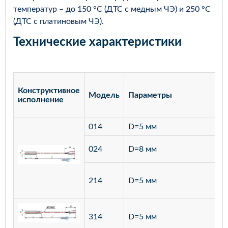
температур – до 150 °С (ДТС с медным ЧЭ) и 250 °С
(ДТС с платиновым ЧЭ).
Технические характеристики
Конструктивное
Модель
Параметры
Ма
исполнение
014
D=5 мм
лат
ста
024
D=8 мм
12
ста
214
D=5 мм
12
ста
314
D=5 мм
12