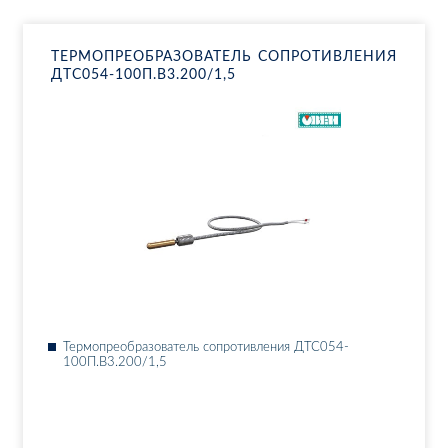
ТЕР­МО­ПРЕ­ОБ­РА­ЗО­ВА­ТЕЛЬ СО­ПРО­ТИВ­ЛЕ­НИЯ
ДТ­С054-100П.В3.200/1,5
Тер­мо­пре­об­ра­зо­ва­тель со­про­тив­ле­ния ДТ­С054-
100П.В3.200/1,5