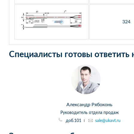
324
Специалисты готовы ответить 
Александр Рябоконь
Руководитель отдела продаж
доб.101
sale@ukavt.ru