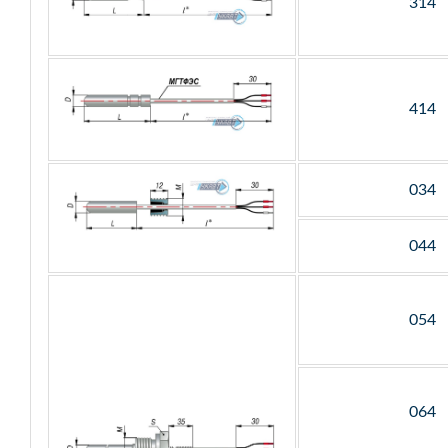
314
414
034
044
054
064