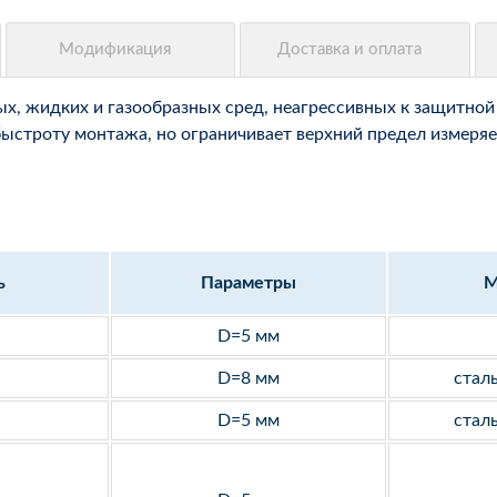
, жидких и газообразных сред, неагрессивных к защитной 
быстроту монтажа, но ограничивает верхний предел измеряе
ь
Параметры
М
D=5 мм
D=8 мм
стал
D=5 мм
стал