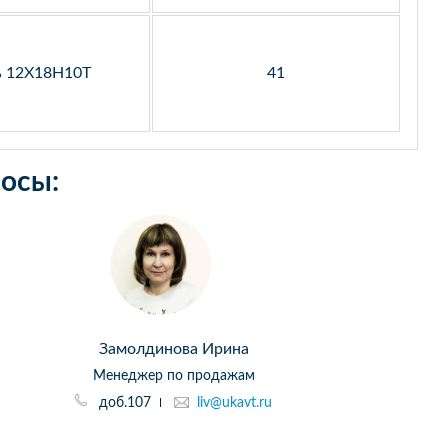
ь 12Х18Н10Т
41
осы:
Замолдинова Ирина
Менеджер по продажам
доб.107
liv@ukavt.ru