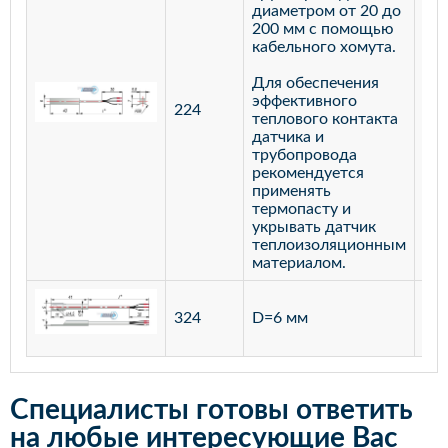
диаметром от 20 до
200 мм с помощью
кабельного хомута.
Для обеспечения
эффективного
224
лат
теплового контакта
датчика и
трубопровода
рекомендуется
применять
термопасту и
укрывать датчик
теплоизоляционным
материалом.
ста
324
D=6 мм
12
Специалисты готовы ответить
на любые интересующие Вас