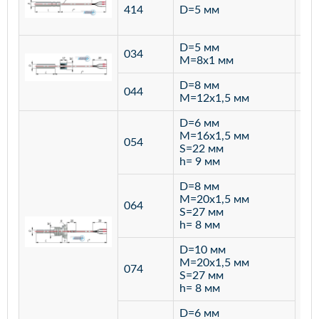
ста
414
D=5 мм
12
D=5 мм
034
лат
M=8х1 мм
D=8 мм
ста
044
M=12х1,5 мм
12
D=6 мм
M=16х1,5 мм
054
S=22 мм
h= 9 мм
D=8 мм
M=20х1,5 мм
064
S=27 мм
h= 8 мм
D=10 мм
M=20х1,5 мм
074
S=27 мм
h= 8 мм
D=6 мм