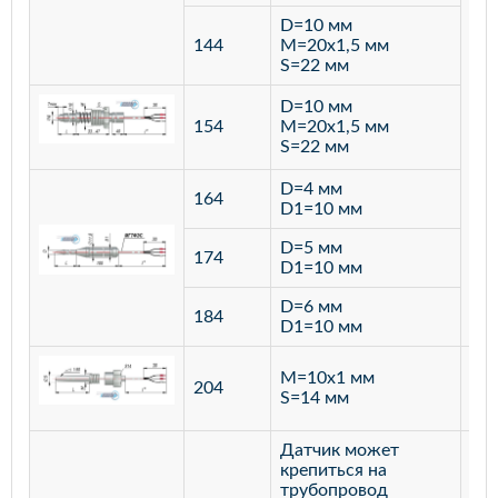
D=10 мм
144
M=20х1,5 мм
S=22 мм
D=10 мм
154
M=20х1,5 мм
S=22 мм
D=4 мм
164
D1=10 мм
D=5 мм
174
D1=10 мм
D=6 мм
184
D1=10 мм
M=10х1 мм
204
лат
S=14 мм
Датчик может
крепиться на
трубопровод