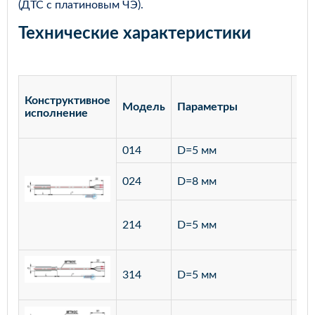
(ДТС с платиновым ЧЭ).
Технические характеристики
Конструктивное
Модель
Параметры
Ма
исполнение
014
D=5 мм
лат
ста
024
D=8 мм
12
ста
214
D=5 мм
12
ста
314
D=5 мм
12