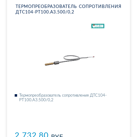
ТЕР­МО­ПРЕ­ОБ­РА­ЗО­ВА­ТЕЛЬ СО­ПРО­ТИВ­ЛЕ­НИЯ
ДТ­С104-РТ100.А3.500/0,2
Тер­мо­пре­об­ра­зо­ва­тель со­про­тив­ле­ния ДТ­С104-
РТ100.А3.500/0,2
2 732.80