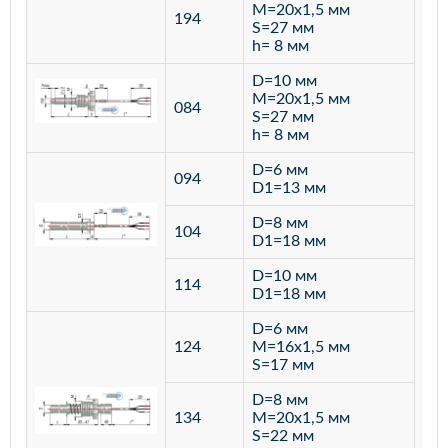
M=20х1,5 мм
194
S=27 мм
h= 8 мм
D=10 мм
M=20х1,5 мм
084
S=27 мм
h= 8 мм
D=6 мм
094
D1=13 мм
D=8 мм
ста
104
D1=18 мм
12
D=10 мм
114
D1=18 мм
D=6 мм
124
M=16х1,5 мм
S=17 мм
D=8 мм
134
M=20х1,5 мм
S=22 мм