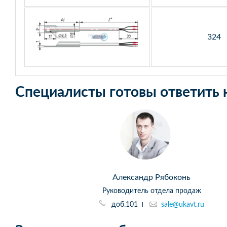
324
Специалисты готовы ответить 
Александр Рябоконь
Руководитель отдела продаж
доб.101
sale@ukavt.ru