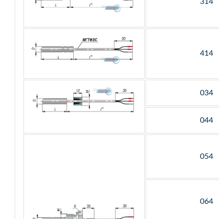
314
414
034
044
054
064