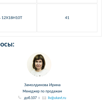
ь 12Х18Н10Т
41
осы:
Замолдинова Ирина
Менеджер по продажам
доб.107
liv@ukavt.ru