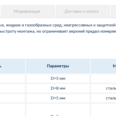
, жидких и газообразных сред, неагрессивных к защитной 
быстроту монтажа, но ограничивает верхний предел измеряе
ь
Параметры
М
D=5 мм
D=8 мм
стал
D=5 мм
стал