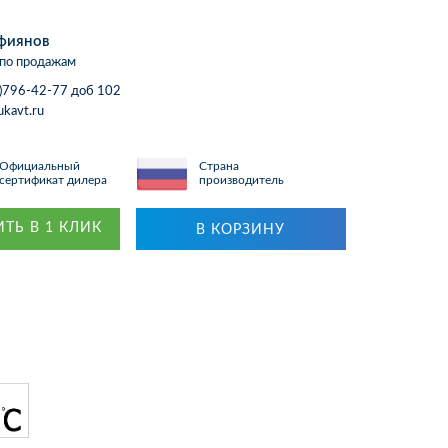
фиянов
по продажам
)796-42-77 доб 102
ukavt.ru
Официальный
Страна
сертификат дилера
производитель
ТЬ В 1 КЛИК
В КОРЗИНУ