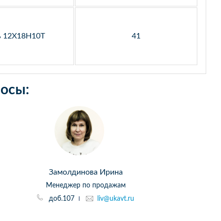
ь 12Х18Н10Т
41
осы:
Замолдинова Ирина
Менеджер по продажам
доб.107
liv@ukavt.ru