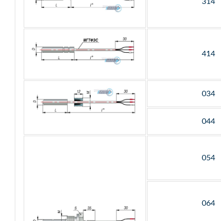
314
414
034
044
054
064