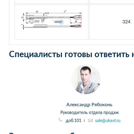
324
Специалисты готовы ответить 
Александр Рябоконь
Руководитель отдела продаж
доб.101
sale@ukavt.ru