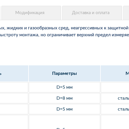
, жидких и газообразных сред, неагрессивных к защитной 
быстроту монтажа, но ограничивает верхний предел измеряе
ь
Параметры
М
D=5 мм
D=8 мм
стал
D=5 мм
стал