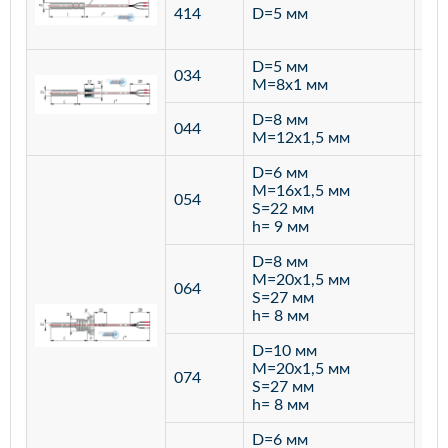
ста
414
D=5 мм
12
D=5 мм
034
лат
M=8х1 мм
D=8 мм
ста
044
M=12х1,5 мм
12
D=6 мм
M=16х1,5 мм
054
S=22 мм
h= 9 мм
D=8 мм
M=20х1,5 мм
064
S=27 мм
h= 8 мм
D=10 мм
M=20х1,5 мм
074
S=27 мм
h= 8 мм
D=6 мм