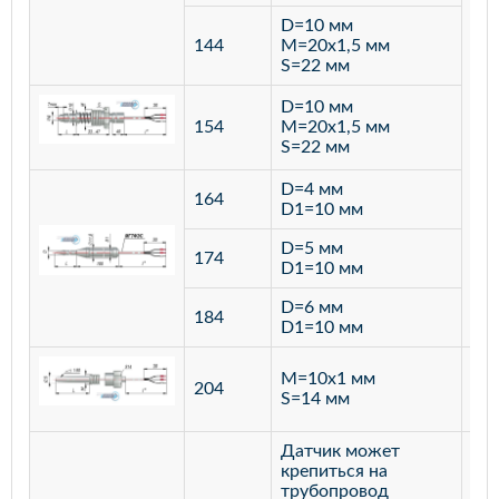
D=10 мм
144
M=20х1,5 мм
S=22 мм
D=10 мм
154
M=20х1,5 мм
S=22 мм
D=4 мм
164
D1=10 мм
D=5 мм
174
D1=10 мм
D=6 мм
184
D1=10 мм
M=10х1 мм
204
лат
S=14 мм
Датчик может
крепиться на
трубопровод