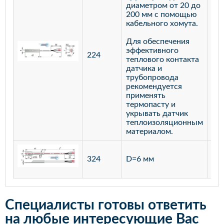
диаметром от 20 до
200 мм с помощью
кабельного хомута.
Для обеспечения
эффективного
224
лат
теплового контакта
датчика и
трубопровода
рекомендуется
применять
термопасту и
укрывать датчик
теплоизоляционным
материалом.
ста
324
D=6 мм
12
Специалисты готовы ответить
на любые интересующие Вас