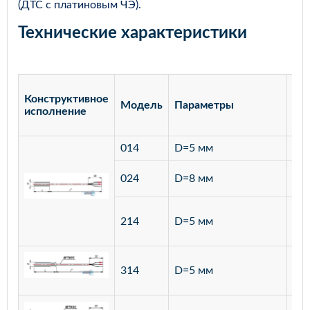
(ДТС с платиновым ЧЭ).
Технические характеристики
Конструктивное
Модель
Параметры
Ма
исполнение
014
D=5 мм
лат
ста
024
D=8 мм
12
ста
214
D=5 мм
12
ста
314
D=5 мм
12