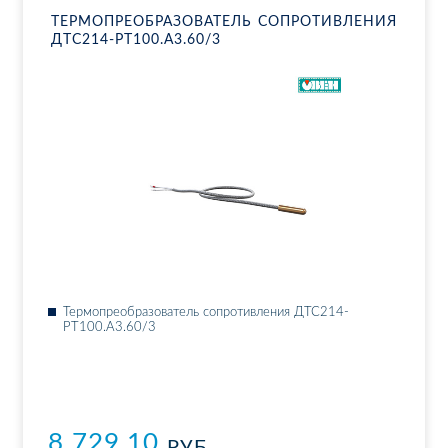
ТЕР­МО­ПРЕ­ОБ­РА­ЗО­ВА­ТЕЛЬ СО­ПРО­ТИВ­ЛЕ­НИЯ
ДТ­С214-РТ100.А3.60/3
Тер­мо­пре­об­ра­зо­ва­тель со­про­тив­ле­ния ДТ­С214-
РТ100.А3.60/3
8 729.10