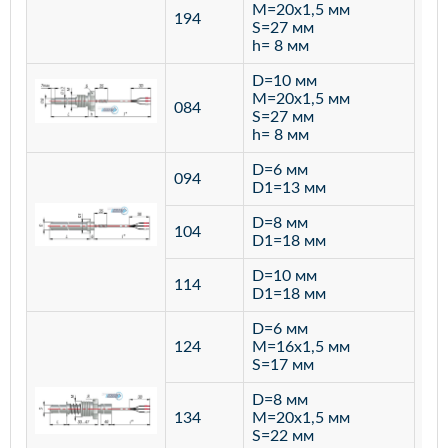
M=20х1,5 мм
194
S=27 мм
h= 8 мм
D=10 мм
M=20х1,5 мм
084
S=27 мм
h= 8 мм
D=6 мм
094
D1=13 мм
D=8 мм
ста
104
D1=18 мм
12
D=10 мм
114
D1=18 мм
D=6 мм
124
M=16х1,5 мм
S=17 мм
D=8 мм
134
M=20х1,5 мм
S=22 мм