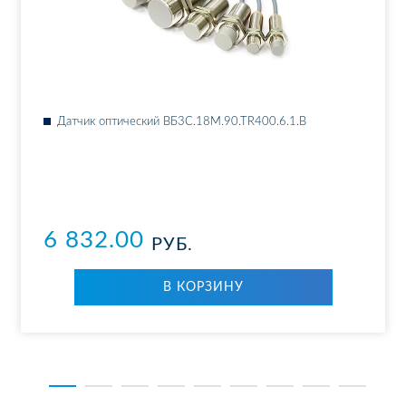
Дат­чик оп­ти­че­ский ВБ3С.18М.90.ТR400.6.1.B
6 832.00
РУБ.
В КОР­ЗИ­НУ