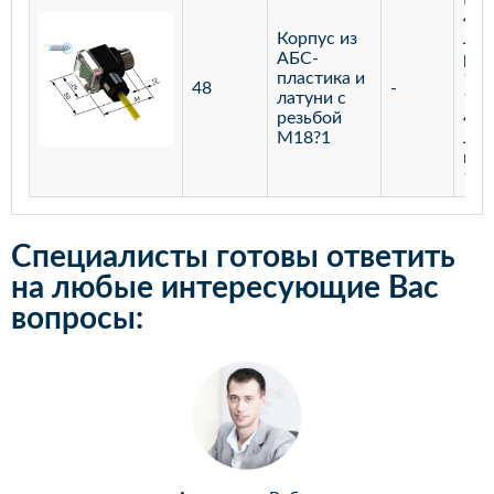
400
Корпус из
Лаз
АБС-
реф
пластика и
100
48
-
латуни с
100
резьбой
400
М18?1
Лаз
мар
100
Специалисты готовы ответить
на любые интересующие Вас
вопросы: