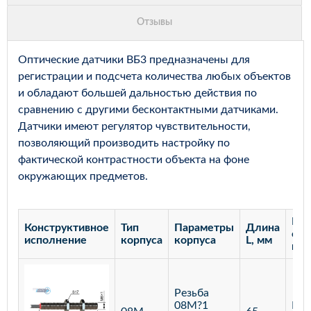
Оптические датчики ВБ3 предназначены для
регистрации и подсчета количества любых объектов
и обладают большей дальностью действия по
сравнению с другими бесконтактными датчиками.
Датчики имеют регулятор чувствительности,
позволяющий производить настройку по
фактической контрастности объекта на фоне
окружающих предметов.
Рас
Конструктивное
Тип
Параметры
Длина
сра
исполнение
корпуса
корпуса
L, мм
мм
Резьба
08М?1
Бар