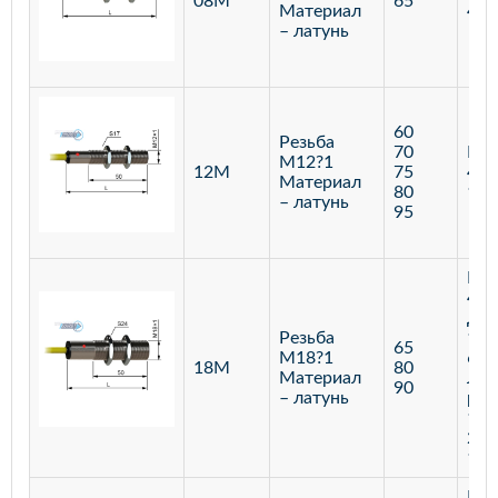
08М
65
Материал
400
– латунь
60
Резьба
70
Бар
М12?1
12М
75
400
Материал
80
120
– латунь
95
Бар
400
Диф
Резьба
100
65
М18?1
600
18М
80
Материал
Лаз
90
– латунь
реф
100
250
100
Бар