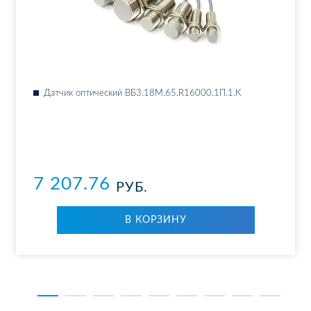
Дат­чик оп­ти­че­ский ВБ3.18М.65.R16000.1П.1.К
7 207.76
РУБ.
В КОР­ЗИ­НУ