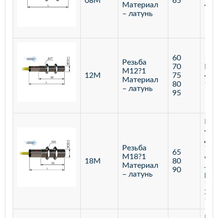
08М
65
Материал
400
– латунь
60
Резьба
70
Бар
М12?1
12М
75
400
Материал
80
120
– латунь
95
Бар
400
Диф
Резьба
100
65
М18?1
600
18М
80
Материал
Лаз
90
– латунь
реф
100
250
100
Бар