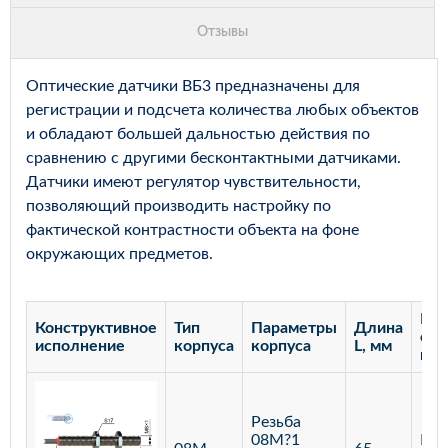
Оптические датчики ВБ3 предназначены для
регистрации и подсчета количества любых объектов
и обладают большей дальностью действия по
сравнению с другими бесконтактными датчиками.
Датчики имеют регулятор чувствительности,
позволяющий производить настройку по
фактической контрастности объекта на фоне
окружающих предметов.
Рас
Конструктивное
Тип
Параметры
Длина
сра
исполнение
корпуса
корпуса
L, мм
мм
Резьба
08М?1
Бар