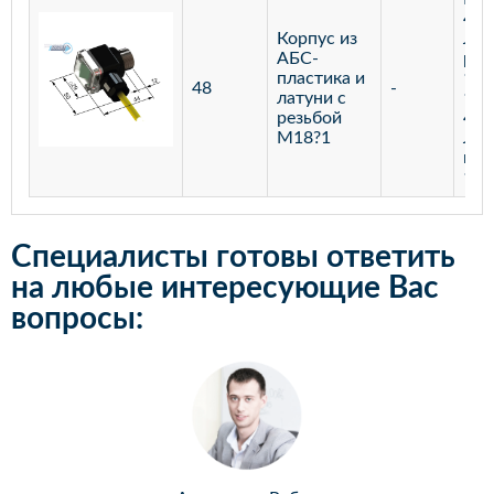
400
Корпус из
Лаз
АБС-
реф
пластика и
100
48
-
латуни с
100
резьбой
400
М18?1
Лаз
мар
100
Специалисты готовы ответить
на любые интересующие Вас
вопросы: