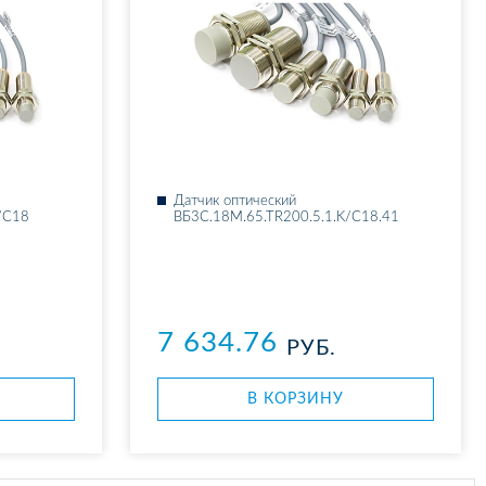
Дат­чик оп­ти­че­ский
/C18
ВБ3С.18М.65.ТR200.5.1.K/C18.41
7 634.76
РУБ.
В КОР­ЗИ­НУ