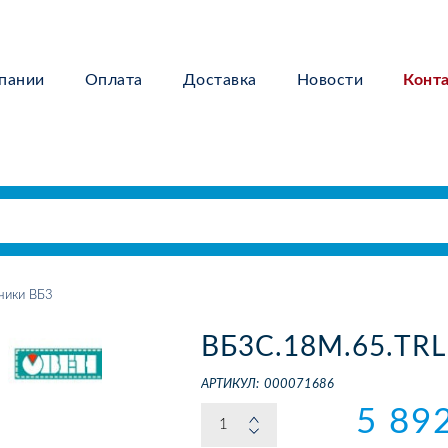
пании
Оплата
Доставка
Новости
Конт
чики ВБ3
ВБ3С.18М.65.TRL
АРТИКУЛ:
000071686
5 89