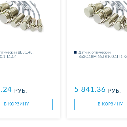
п­ти­че­ский ВБ3С.48.​
Дат­чик оп­ти­че­ский
0.1П.1.C4
ВБ3С.18М.65.ТR100.1П.1.K
8.24
5 841.36
РУБ.
РУБ.
В КОР­ЗИ­НУ
В КОР­ЗИ­НУ