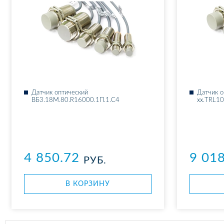
Дат­чик оп­ти­че­ский
Дат­чик о
ВБ3.18М.80.R16000.1П.1.С4
xx.ТRL10
4 850.72
9 01
РУБ.
В КОР­ЗИ­НУ