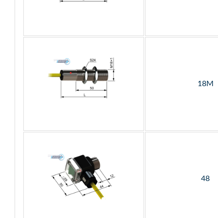
18М
48