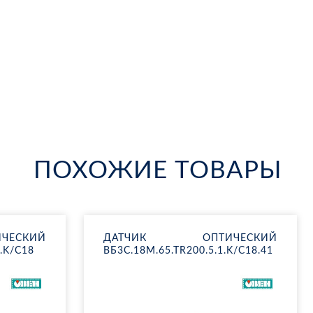
ПОХОЖИЕ ТОВАРЫ
Е­СКИЙ
ДАТ­ЧИК ОП­ТИ­ЧЕ­СКИЙ
.K/C18
ВБ3С.18М.65.ТR200.5.1.K/C18.41