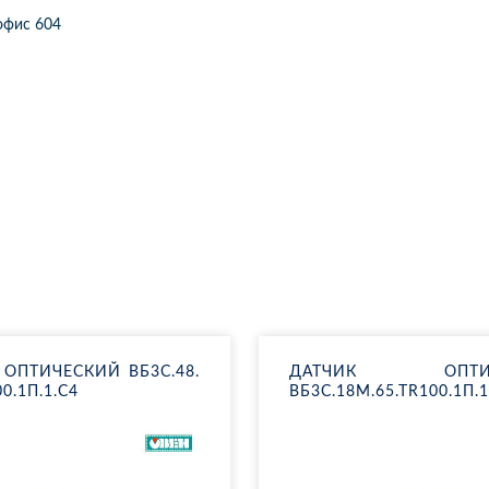
2 офис 604
ОП­ТИ­ЧЕ­СКИЙ ВБ3С.48.​
ДАТ­ЧИК ОП­ТИ­Ч
0.1П.1.C4
ВБ3С.18М.65.ТR100.1П.1