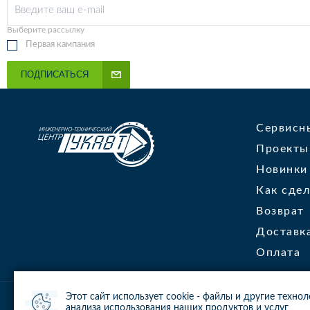
Выберите рассылку
Первая кампания
ПОДПИСАТЬСЯ
Сервисн
Проекты
Новинки
Как сдел
Возврат
Доставк
Оплата
Этот сайт использует cookie - файлы и другие техно
© 2013-2024 ООО ИТЦ УКАВТ. ИНН: 7448122124, ОГРН: 10974480072
анализа использования наших продуктов и услуг