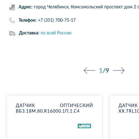
Адрес:
город Челябинск, Комсомольский проспект дом 
Телефон:
+7 (351) 700-75-17
Доставка:
по всей России
1
/
9
ДАТ­ЧИК ОП­ТИ­ЧЕ­СКИЙ
ДАТ­ЧИК 
ВБ3.18М.80.R16000.1П.1.С4
XX.ТRL10