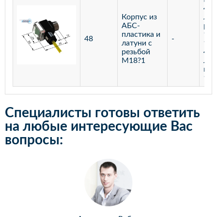
400
Корпус из
Лаз
АБС-
реф
пластика и
100
48
-
латуни с
100
резьбой
400
М18?1
Лаз
мар
100
Специалисты готовы ответить
на любые интересующие Вас
вопросы: