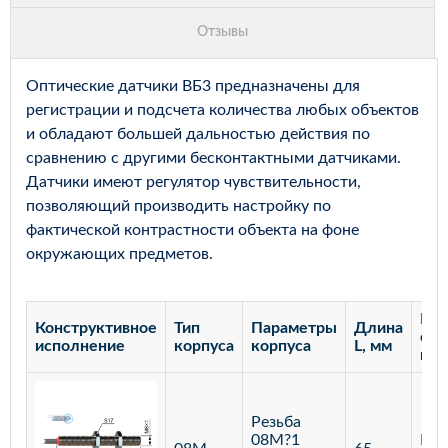
Оптические датчики ВБ3 предназначены для
регистрации и подсчета количества любых объектов
и обладают большей дальностью действия по
сравнению с другими бесконтактными датчиками.
Датчики имеют регулятор чувствительности,
позволяющий производить настройку по
фактической контрастности объекта на фоне
окружающих предметов.
Рас
Конструктивное
Тип
Параметры
Длина
сра
исполнение
корпуса
корпуса
L, мм
мм
Резьба
08М?1
Бар