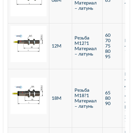
08М
65
Материал
400
– латунь
60
Резьба
70
Бар
М12?1
12М
75
400
Материал
80
120
– латунь
95
Бар
400
Диф
Резьба
100
65
М18?1
600
18М
80
Материал
Лаз
90
– латунь
реф
100
250
100
Бар