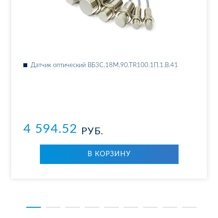
Дат­чик оп­ти­че­ский ВБ3С.18М.90.ТR100.1П.1.B.41
4 594.52
РУБ.
В КОР­ЗИ­НУ