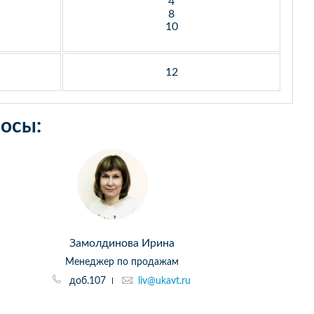
4
8
10
12
осы:
Замолдинова Ирина
Менеджер по продажам
доб.107
liv@ukavt.ru