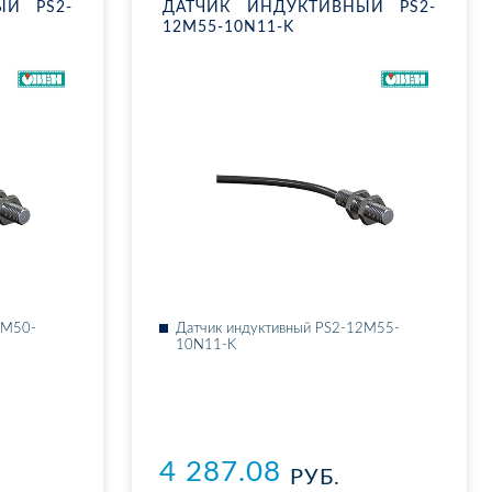
НЫЙ PS2-
ДАТ­ЧИК ИН­ДУК­ТИВ­НЫЙ PS2-
12M55-10N11-K
08M50-
Дат­чик ин­дук­тив­ный PS2-12M55-
10N11-K
4 287.08
РУБ.