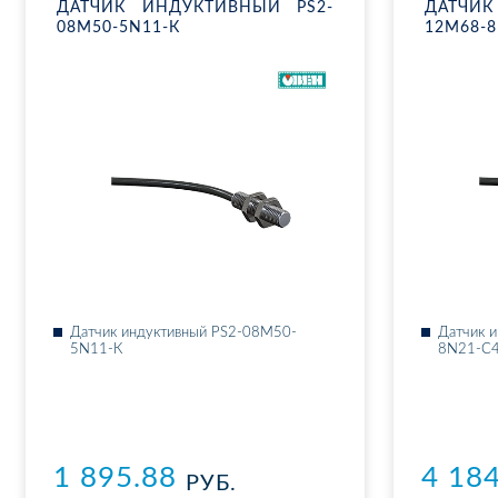
ДАТ­ЧИК ИН­ДУК­ТИВ­НЫЙ PS2-
ДАТ­ЧИК
08M50-5N11-К
12M68-8
Дат­чик ин­дук­тив­ный PS2-08M50-
Дат­чик 
5N11-К
8N21-C
1 895.88
4 18
РУБ.