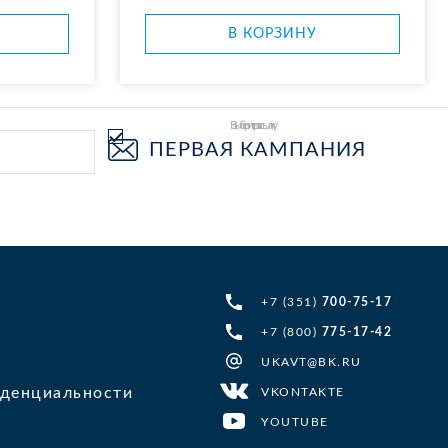
В КОР­ЗИ­НУ
Выберите рассылку
ПЕРВАЯ КАМПАНИЯ
+7 (351)
700-75-17
+7 (800)
775-17-42
UKAVT@BK.RU
денциальности
VKONTAKTE
YOUTUBE