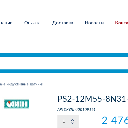
пании
Оплата
Доставка
Новости
Конт
ные индуктивные датчики
PS2-12M55-8N31
АРТИКУЛ:
000109161
2 47