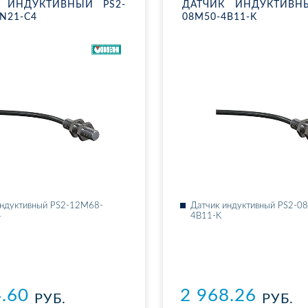
 ИН­ДУК­ТИВ­НЫЙ PS2-
ДАТ­ЧИК ИН­ДУК­ТИВ­
N21-C4
08M50-4B11-K
ин­дук­тив­ный PS2-12M68-
Дат­чик ин­дук­тив­ный PS2-
4
4B11-K
4.60
2 968.26
РУБ.
РУБ.