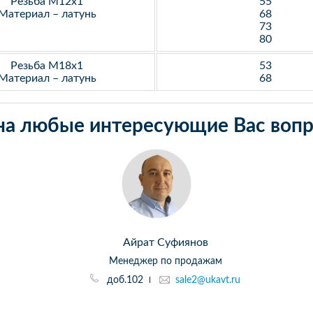
Резьба М12х1
55
Материал – латунь
68
73
80
Резьба М18х1
53
Материал – латунь
68
на любые интересующие Вас вопр
Айрат Суфиянов
Менеджер по продажам
доб.102
sale2@ukavt.ru