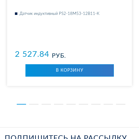
Дат­чик ин­дук­тив­ный PS2-18M53-12B11-К
2 527.84
РУБ.
В КОР­ЗИ­НУ
ПОДПИШИТЕСЬ НА РАССЫЛКУ