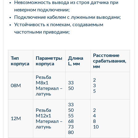
Невозможность вывода из строя датчика при
неверном подключении;
Подключение кабелем с лужеными выводами;
Устойчивость к помехам, создаваемым
частотными приводами;
Расстояние
Тип
Параметры
Длина
срабатывания,
корпуса
корпуса
L, мм
мм
Резьба
2
М8х1
33
08M
3
Материал –
50
5
латунь
33
Резьба
50
2
М12х1
55
4
12M
Материал –
68
8
латунь
73
10
80