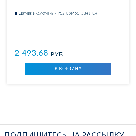
Дат­чик ин­дук­тив­ный PS2-08M65-3B41-C4
2 493.68
РУБ.
В КОР­ЗИ­НУ
ПОДПИШИТЕСЬ НА РАССЫЛКУ