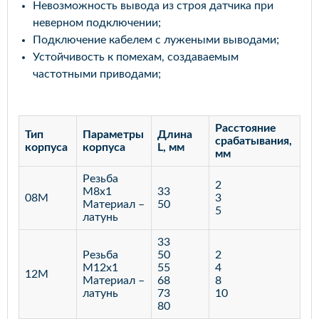
Невозможность вывода из строя датчика при
неверном подключении;
Подключение кабелем с лужеными выводами;
Устойчивость к помехам, создаваемым
частотными приводами;
Расстояние
Тип
Параметры
Длина
срабатывания,
корпуса
корпуса
L, мм
мм
Резьба
2
М8х1
33
08M
3
Материал –
50
5
латунь
33
Резьба
50
2
М12х1
55
4
12M
Материал –
68
8
латунь
73
10
80