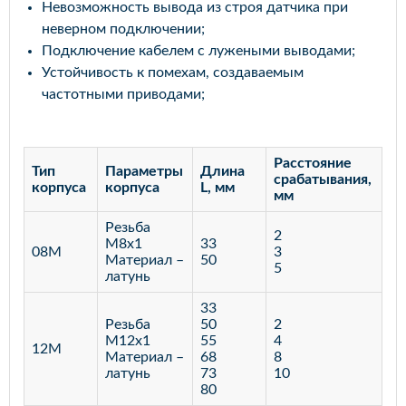
Невозможность вывода из строя датчика при
неверном подключении;
Подключение кабелем с лужеными выводами;
Устойчивость к помехам, создаваемым
частотными приводами;
Расстояние
Тип
Параметры
Длина
срабатывания,
корпуса
корпуса
L, мм
мм
Резьба
2
М8х1
33
08M
3
Материал –
50
5
латунь
33
Резьба
50
2
М12х1
55
4
12M
Материал –
68
8
латунь
73
10
80