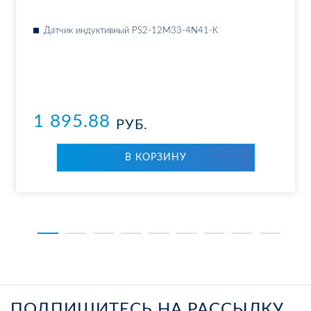
Дат­чик ин­дук­тив­ный PS2-12M33-4N41-K
1 895.88
РУБ.
В КОР­ЗИ­НУ
ПОДПИШИТЕСЬ НА РАССЫЛКУ