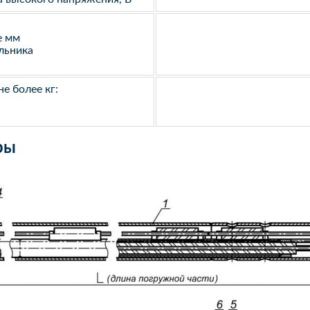
е мм
льника
е более кг:
ры