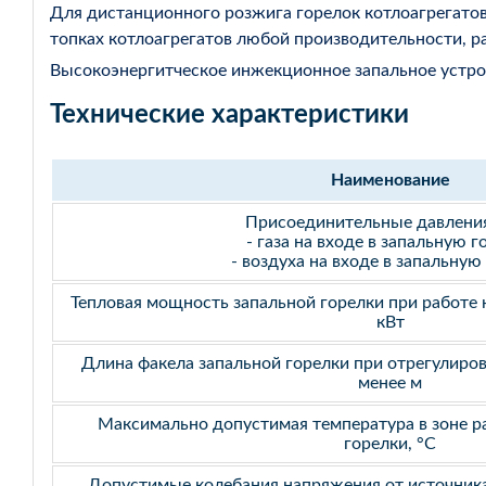
Для дистанционного розжига горелок котлоагрегатов
топках котлоагрегатов любой производительности, 
Высокоэнергитческое инжекционное запальное устро
Технические характеристики
Наименование
Присоединительные давления
- газа на входе в запальную г
- воздуха на входе в запальную
Тепловая мощность запальной горелки при работе н
кВт
Длина факела запальной горелки при отрегулиро
менее м
Максимально допустимая температура в зоне р
горелки, °С
Допустимые колебания напряжения от источника