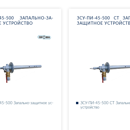
45-500 ЗА­ПАЛЬ­НО-ЗА­
ЗСУ-ПИ-45-500 СТ ЗА­
 УС­ТРОЙ­СТВО
ЗА­ЩИТ­НОЕ УС­ТРОЙ­СТ
5-500 За­паль­но-за­щит­ное ус­
ЗСУ-ПИ-45-500 СТ За­паль­но
ус­трой­ство