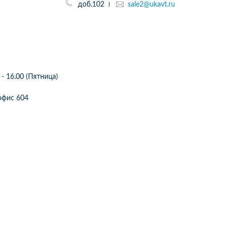
доб.102
sale2@ukavt.ru
 - 16.00 (Пятница)
2 офис 604