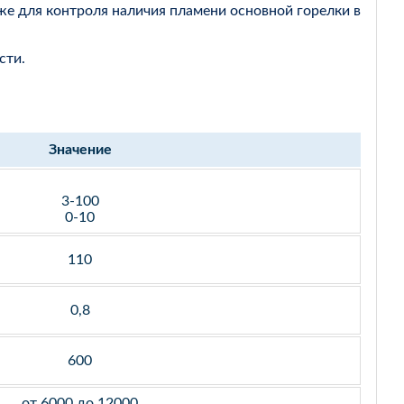
же для контроля наличия пламени основной горелки в
сти.
Значение
3-100
0-10
110
0,8
600
от 6000 до 12000