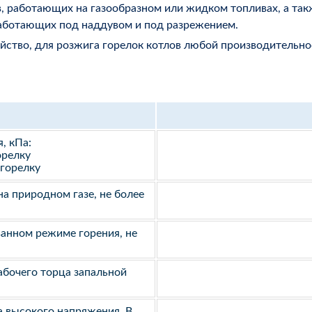
, работающих на газообразном или жидком топливах, а так
работающих под наддувом и под разрежением.
йство, для розжига горелок котлов любой производительно
, кПа:
орелку
 горелку
а природном газе, не более
ванном режиме горения, не
абочего торца запальной
 высокого напряжения, В