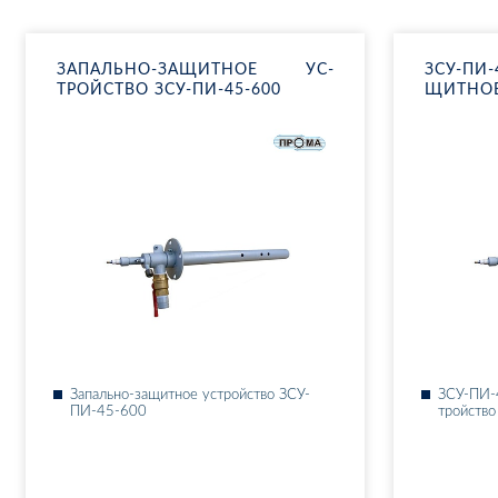
ЗА­ПАЛЬ­НО-ЗА­ЩИТ­НОЕ УС­
ЗСУ-ПИ-
ТРОЙ­СТВО ЗСУ-ПИ-45-600
ЩИТ­НОЕ
За­паль­но-за­щит­ное ус­трой­ство ЗСУ-
ЗСУ-ПИ-4
ПИ-45-600
трой­ство