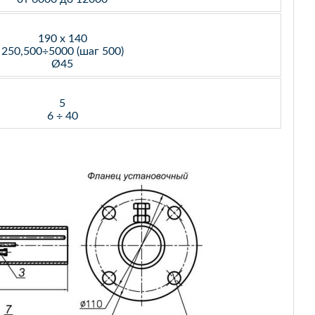
190 х 140
250,500÷5000 (шаг 500)
Ø45
5
6 ÷ 40