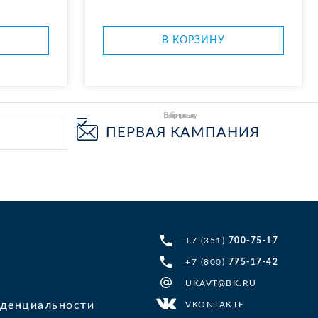
В КОР­ЗИ­НУ
Выберите рассылку
ПЕРВАЯ КАМПАНИЯ
+7 (351)
700-75-17
+7 (800)
775-17-42
UKAVT@BK.RU
денциальности
VKONTAKTE