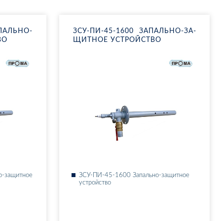
ПАЛЬ­НО-
ЗСУ-ПИ-45-1600 ЗА­ПАЛЬ­НО-ЗА­
ВО
ЩИТ­НОЕ УС­ТРОЙ­СТВО
-за­щит­ное
ЗСУ-ПИ-45-1600 За­паль­но-за­щит­ное
ус­трой­ство