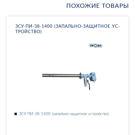
ПОХОЖИЕ ТОВАРЫ
ЗСУ-ПИ-38-1400 (ЗА­ПАЛЬ­НО-ЗА­ЩИТ­НОЕ УС­
ТРОЙ­СТВО)
ЗСУ-ПИ-38-1400 (за­паль­но-за­щит­ное ус­трой­ство)